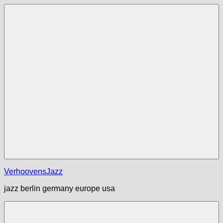
Zum
Inhalt
springen
Menü
VerhoovensJazz
jazz berlin germany europe usa