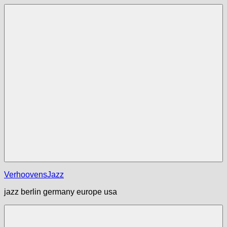
Zum
Inhalt
springen
Menü
VerhoovensJazz
jazz berlin germany europe usa