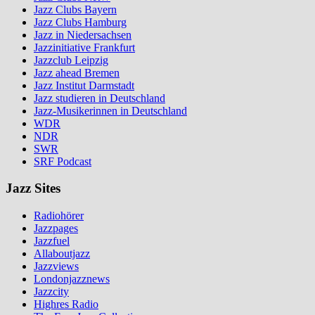
Jazz Clubs Bayern
Jazz Clubs Hamburg
Jazz in Niedersachsen
Jazzinitiative Frankfurt
Jazzclub Leipzig
Jazz ahead Bremen
Jazz Institut Darmstadt
Jazz studieren in Deutschland
Jazz-Musikerinnen in Deutschland
WDR
NDR
SWR
SRF Podcast
Jazz Sites
Radiohörer
Jazzpages
Jazzfuel
Allaboutjazz
Jazzviews
Londonjazznews
Jazzcity
Highres Radio