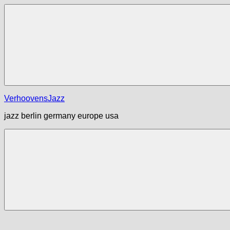
Zum
Inhalt
springen
Menü
VerhoovensJazz
jazz berlin germany europe usa
Menü