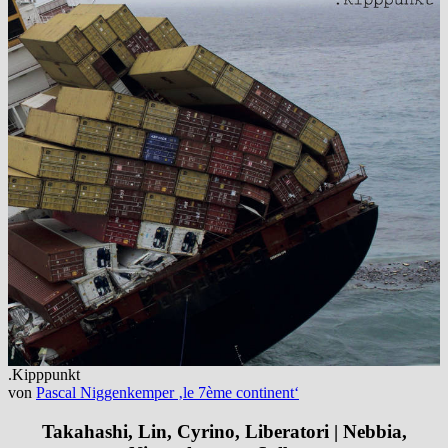
.Kipppunkt
von
Pascal Niggenkemper ‚le 7ème continent‘
Takahashi, Lin, Cyrino, Liberatori | Nebbia,