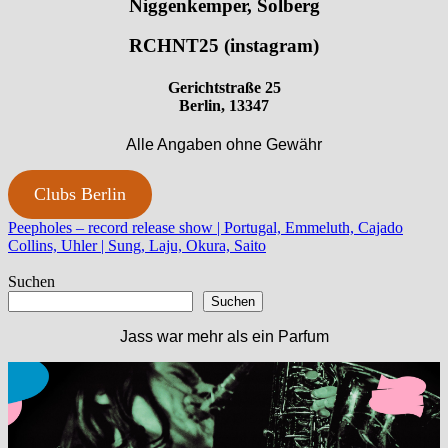
Niggenkemper, Solberg
RCHNT25 (instagram)
Gerichtstraße 25
Berlin, 13347
Alle Angaben ohne Gewähr
Clubs Berlin
Beitragsnavigation
Vorheriger
Peepholes – record release show | Portugal, Emmeluth, Cajado
Beitrag:
Nächster
Collins, Uhler | Sung, Laju, Okura, Saito
Beitrag:
Suchen
Suchen
Jass war mehr als ein Parfum