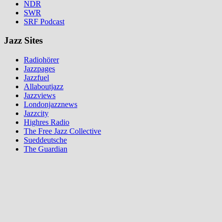
NDR
SWR
SRF Podcast
Jazz Sites
Radiohörer
Jazzpages
Jazzfuel
Allaboutjazz
Jazzviews
Londonjazznews
Jazzcity
Highres Radio
The Free Jazz Collective
Sueddeutsche
The Guardian