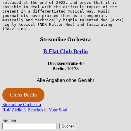
released at the end of 2022, and prove that it is 
possible to deal with the difficult topics of the 
present in a differentiated musical way. Music 
journalists have praised them as a congenial, 
musically and technically highly talented duo (KStA), 
highly topical (NDR Kultur Neo) and fascinating 
Streamline Orchestra
B-Flat Club Berlin
Dircksenstraße 40
Berlin, 10178
Alle Angaben ohne Gewähr
Clubs Berlin
Beitragsnavigation
Vorheriger
Streamline Orchestra
Beitrag:
Nächster
Rolf Zielke’s Beaches in Your Soul
Beitrag:
Suchen
Suchen