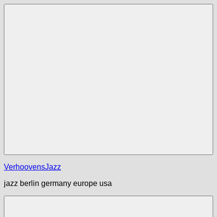
Zum
Inhalt
springen
Menü
VerhoovensJazz
jazz berlin germany europe usa