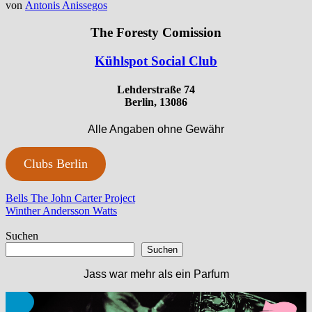
von
Antonis Anissegos
The Foresty Comission
Kühlspot Social Club
Lehderstraße 74
Berlin, 13086
Alle Angaben ohne Gewähr
Clubs Berlin
Beitragsnavigation
Vorheriger
Bells The John Carter Project
Beitrag:
Nächster
Winther Andersson Watts
Beitrag:
Suchen
Suchen
Jass war mehr als ein Parfum