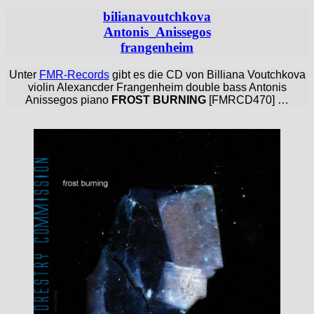
bilianavoutchkova
Antonis_Anissegos
frangenheim
Unter
FMR-Records
gibt es die CD von Billiana Voutchkova
violin Alexancder Frangenheim double bass Antonis
Anissegos piano
FROST BURNING
[FMRCD470] …