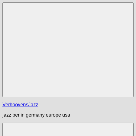
Zum
Inhalt
springen
Menü
VerhoovensJazz
jazz berlin germany europe usa