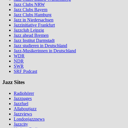
Jazz Clubs NRW
Jazz Clubs Bayern
Jazz Clubs Hamburg
Jazz in Niedersachsen
Jazzinitiative Frankfurt
Jazzclub Leipzig
Jazz ahead Bremen
Jazz Institut Darmstadt
Jazz studieren in Deutschland
Jazz-Musikerinnen in Deutschland
WDR
NDR
SWR
SRF Podcast
Jazz Sites
Radiohörer
Jazzpages
Jazzfuel
Allaboutjazz
Jazzviews
Londonjazznews
Jazzcity