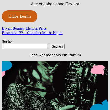
Alle Angaben ohne Gewähr
Clubs Berlin
Beitragsnavigation
Vorheriger
Bryan Benner, Elenora Pertz
Beitrag:
Nächster
Ensemble132 – Chamber Music Night
Beitrag:
Suchen
Suchen
Jass war mehr als ein Parfum