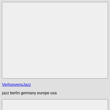
Zum
Inhalt
springen
Menü
VerhoovensJazz
jazz berlin germany europe usa