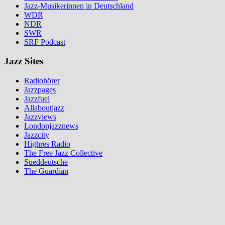
Jazz-Musikerinnen in Deutschland
WDR
NDR
SWR
SRF Podcast
Jazz Sites
Radiohörer
Jazzpages
Jazzfuel
Allaboutjazz
Jazzviews
Londonjazznews
Jazzcity
Highres Radio
The Free Jazz Collective
Sueddeutsche
The Guardian