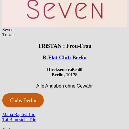
Seven
Tristan
TRiSTAN : Frou-Frou
B-Flat Club Berlin
Dircksenstraße 40
Berlin, 10178
Alle Angaben ohne Gewähr
Clubs Berlin
Beitragsnavigation
Vorheriger
Maria Baptist Trio
Beitrag:
Nächster
Tal Blumstein Trio
Beitrag: