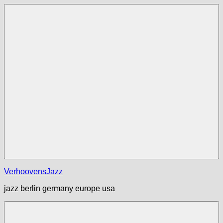
Zum
Inhalt
springen
Menü
VerhoovensJazz
jazz berlin germany europe usa