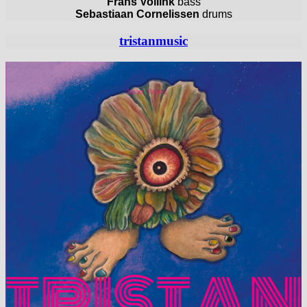
Frans Vollink
bass
Sebastiaan Cornelissen
drums
tristanmusic