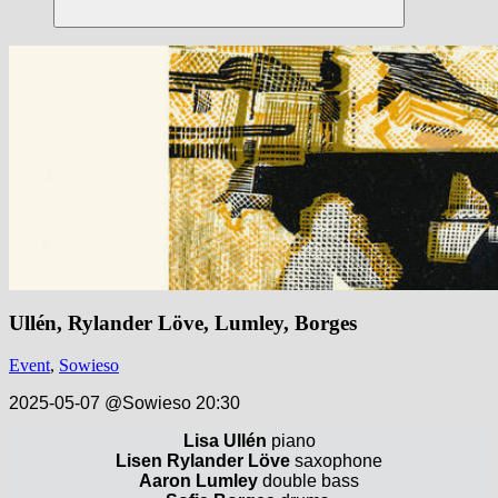
Suchen
Ullén, Rylander Löve, Lumley, Borges
Event
,
Sowieso
2025-05-07 @Sowieso 20:30
Lisa Ullén
piano
Lisen Rylander Löve
saxophone
Aaron Lumley
double bass