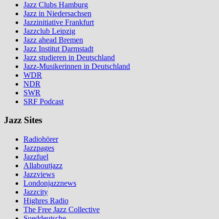
Jazz Clubs Hamburg
Jazz in Niedersachsen
Jazzinitiative Frankfurt
Jazzclub Leipzig
Jazz ahead Bremen
Jazz Institut Darmstadt
Jazz studieren in Deutschland
Jazz-Musikerinnen in Deutschland
WDR
NDR
SWR
SRF Podcast
Jazz Sites
Radiohörer
Jazzpages
Jazzfuel
Allaboutjazz
Jazzviews
Londonjazznews
Jazzcity
Highres Radio
The Free Jazz Collective
Sueddeutsche