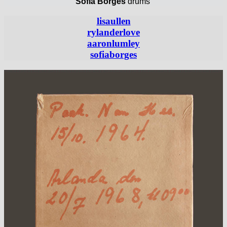
Sofia Borges
drums
lisaullen
rylanderlove
aaronlumley
sofiaborges