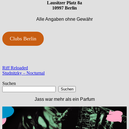
Lausitzer Platz 8a
10997 Berlin
Alle Angaben ohne Gewähr
Clubs Berlin
Beitragsnavigation
Vorheriger
Riff Reloaded
Beitrag:
Nächster
Studnitzky – Nocturnal
Beitrag:
Suchen
Suchen
Jass war mehr als ein Parfum