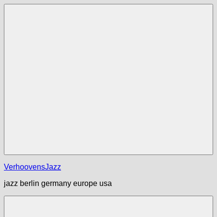
Zum
Inhalt
springen
Menü
VerhoovensJazz
jazz berlin germany europe usa