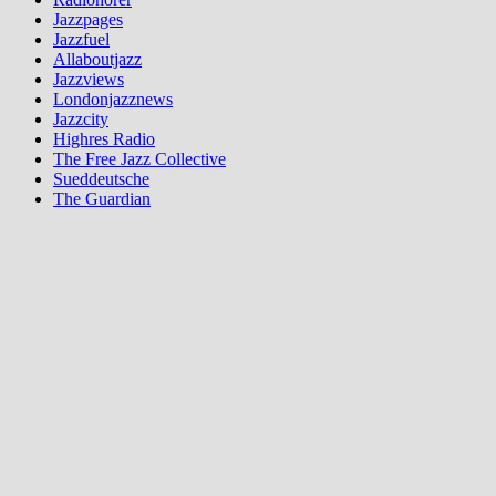
Jazzpages
Jazzfuel
Allaboutjazz
Jazzviews
Londonjazznews
Jazzcity
Highres Radio
The Free Jazz Collective
Sueddeutsche
The Guardian