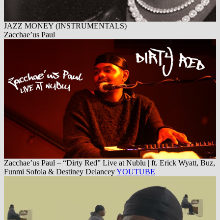
JAZZ MONEY (INSTRUMENTALS)
Zacchae’us Paul
Zacchae’us Paul – “Dirty Red” Live at Nublu | ft. Erick Wyatt, Buz,
Funmi Sofola & Destiney Delancey
YOUTUBE