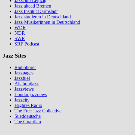
Jazzclub Leipzig
Jazz ahead Bremen
Jazz Institut Darmstadt
Jazz studieren in Deutschland
Jazz-Musikerinnen in Deutschland
WDR
NDR
SWR
SRF Podcast
Jazz Sites
Radiohörer
Jazzpages
Jazzfuel
Allaboutjazz
Jazzviews
Londonjazznews
Jazzcity
Highres Radio
The Free Jazz Collective
Sueddeutsche
The Guardian