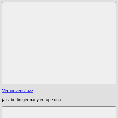
Zum
Inhalt
springen
Menü
VerhoovensJazz
jazz berlin germany europe usa