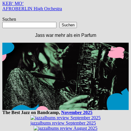
Beitragsnavigation
Vorheriger
KEB‘ MO‘
Beitrag:
Nächster
AFROBERLIN High Orchestra
Beitrag:
Suchen
Suchen
Jass war mehr als ein Parfum
The Best Jazz on Bandcamp,
November 2025
jazzalbums review September 2025