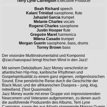
Terry Lyne Carrington
Executive Producer
Beah Richard
speech
Kalani Trinidad
saxophone, flute
Jahaziel Garcia
trumpet
Melanie Charles
vocals
Rogerst Charles
saxophone
Justin Hooper
flute
Gregoire Maret
harmonica
Milena Casado
trumpet
Morgan Guerin
saxophone, bass, drums
Torrey Brown
bass
Der visionäre Multiinstrumentalist und Komponist
@zacchaeuspaul bringt frischen Wind in den Jazz!
Mit seinem Debütalbum Jazz Money verschmilzt er
atlantischen Hip-Hop, karibische Rhythmen und
Gospelspiritualität zu einem ganz eigenen, zeitgenössischen
Sound. Eine persönliche Reise durch die Geschichte der
Black Music und der afrikanischen Diaspora – jung, klug,
mitreißend. [Text Quasimodo]
Jazz Money wurde mit einer Gruppe von improvisierenden
Newcomern und Veteranen aufgenommen, zu denen auch
die ausführende Produzentin des Albums, Terri Lyne
Carrington, sowie der aus Atlanta stammende Morgan Guerin