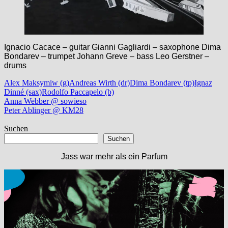
Ignacio Cacace – guitar Gianni Gagliardi – saxophone Dima
Bondarev – trumpet Johann Greve – bass Leo Gerstner –
drums
Alex Maksymiw (g)
Andreas Wirth (dr)
Dima Bondarev (tp)
Ignaz
Dinné (sax)
Rodolfo Paccapelo (b)
Beitragsnavigation
Vorheriger
Anna Webber @ sowieso
Beitrag:
Nächster
Peter Ablinger @ KM28
Beitrag:
Suchen
Suchen
Jass war mehr als ein Parfum