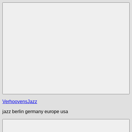
Zum
Inhalt
springen
Menü
VerhoovensJazz
jazz berlin germany europe usa