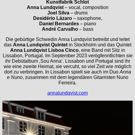
Kunstfabrik Schlot
Anna Lundqvist
– vocal, composition
Joel Silva
– drums
Desidério Lázaro
– saxophone,
Daniel Bernardes
– piano
André Carvalho
– bass
Die gebürtige Schwedin Anna Lundqvist betreibt und leitet
das
Anna Lundqvist Quintet
in Stockholm und das Quintet
Anna Lundqvist Lisboa Cinco
, eine Band mit Sitz in
Lissabon, Portugal. Im September 2023 verögfenntlichten sie
ihr Debütalbum ‚Sou Anna‘. Lissabon und Portugal sind ihr
wie eine zweite Heimat, sie vercuht, so viel Zeit wie möglich
dort zu verbringen. In Lissabon spielt sie auch im Duo
Anna
e Nuno
, zusammen mit dem legendären Gitarristen Nuno
Ferreira.
annalundqvist.com