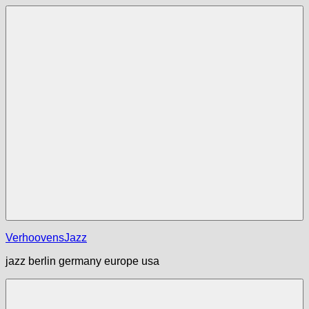
Zum
Inhalt
springen
Menü
VerhoovensJazz
jazz berlin germany europe usa