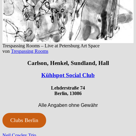
Trespassing Rooms – Live at Petersburg Art Space
von
Trespassing Rooms
Carlson, Henkel, Sundland, Hall
Kühlspot Social Club
Lehderstraße 74
Berlin, 13086
Alle Angaben ohne Gewähr
Clubs Berlin
Vorheriger
Neil Cowley Trio