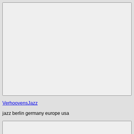
Zum
Inhalt
springen
Menü
VerhoovensJazz
jazz berlin germany europe usa