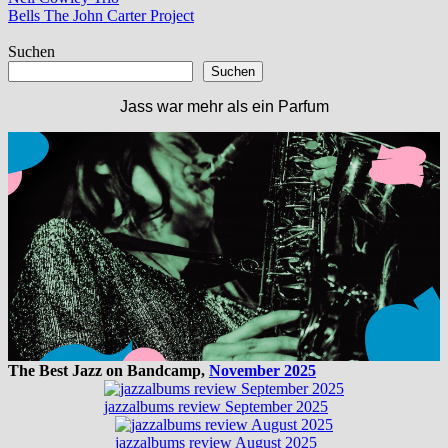
Beitragsnavigation
Beitrag:
Nächster
Bells The John Carter Project
Beitrag:
Suchen
Suchen
Jass war mehr als ein Parfum
The Best Jazz on Bandcamp,
November 2025
jazzalbums review September 2025
jazzalbums review August 2025