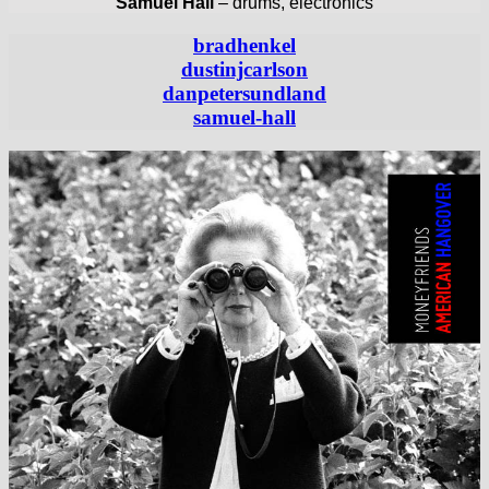
Samuel Hall
– drums, electronics
bradhenkel
dustinjcarlson
danpetersundland
samuel-hall