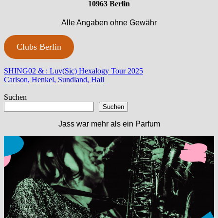
10963 Berlin
Alle Angaben ohne Gewähr
Clubs Berlin
Beitragsnavigation
Vorheriger
SHING02 & : Luv(Sic) Hexalogy Tour 2025
Beitrag:
Nächster
Carlson, Henkel, Sundland, Hall
Beitrag:
Suchen
Suchen
Jass war mehr als ein Parfum