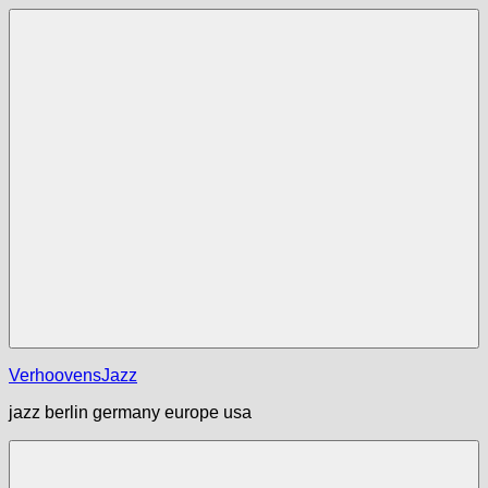
Zum
Inhalt
springen
Menü
VerhoovensJazz
jazz berlin germany europe usa