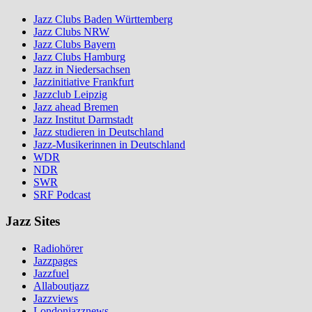
Jazz Clubs Baden Württemberg
Jazz Clubs NRW
Jazz Clubs Bayern
Jazz Clubs Hamburg
Jazz in Niedersachsen
Jazzinitiative Frankfurt
Jazzclub Leipzig
Jazz ahead Bremen
Jazz Institut Darmstadt
Jazz studieren in Deutschland
Jazz-Musikerinnen in Deutschland
WDR
NDR
SWR
SRF Podcast
Jazz Sites
Radiohörer
Jazzpages
Jazzfuel
Allaboutjazz
Jazzviews
Londonjazznews