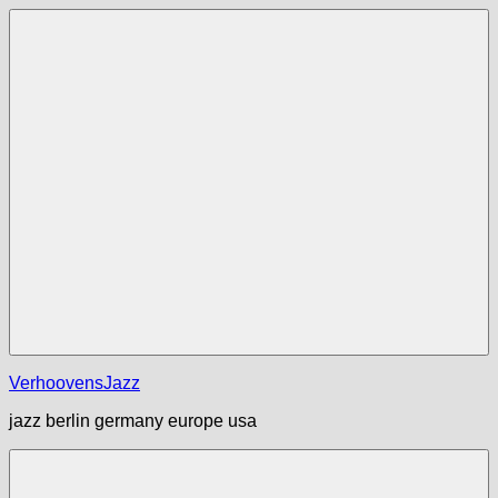
Zum
Inhalt
springen
Menü
VerhoovensJazz
jazz berlin germany europe usa