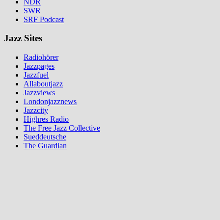
NDR
SWR
SRF Podcast
Jazz Sites
Radiohörer
Jazzpages
Jazzfuel
Allaboutjazz
Jazzviews
Londonjazznews
Jazzcity
Highres Radio
The Free Jazz Collective
Sueddeutsche
The Guardian