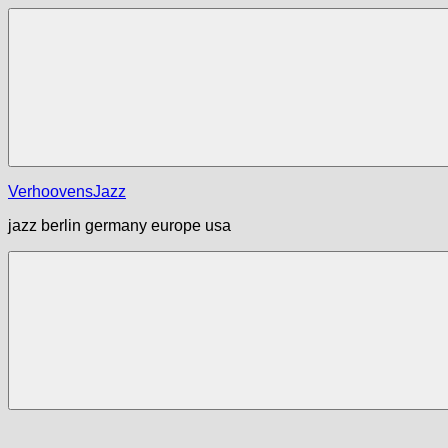
Zum
Inhalt
springen
Menü
VerhoovensJazz
jazz berlin germany europe usa
Menü