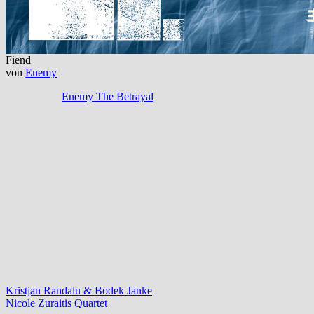
Fiend
von
Enemy
Enemy The Betrayal
Beitragsnavigation
Vorheriger
Kristjan Randalu & Bodek Janke
Beitrag:
Nächster
Nicole Zuraitis Quartet