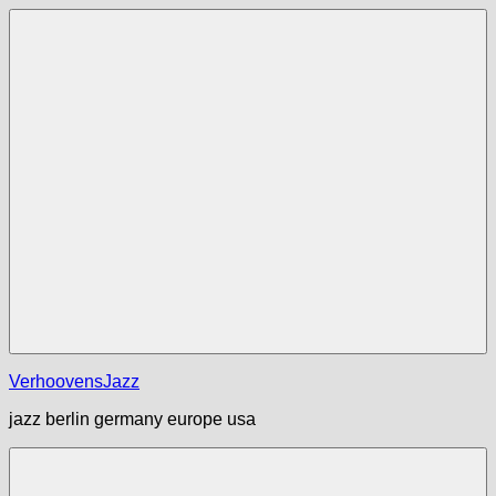
Zum
Inhalt
springen
Menü
VerhoovensJazz
jazz berlin germany europe usa