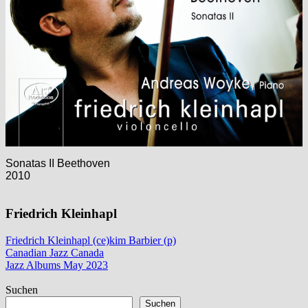
Sonatas II Beethoven
2010
Friedrich Kleinhapl
Friedrich Kleinhapl (ce)
kim Barbier (p)
Beitragsnavigation
Vorheriger
Canadian Jazz Canada
Beitrag:
Nächster
Jazz Albums May 2023
Beitrag:
Suchen
Suchen