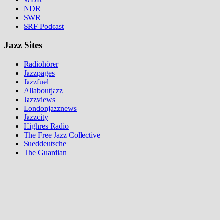
NDR
SWR
SRF Podcast
Jazz Sites
Radiohörer
Jazzpages
Jazzfuel
Allaboutjazz
Jazzviews
Londonjazznews
Jazzcity
Highres Radio
The Free Jazz Collective
Sueddeutsche
The Guardian