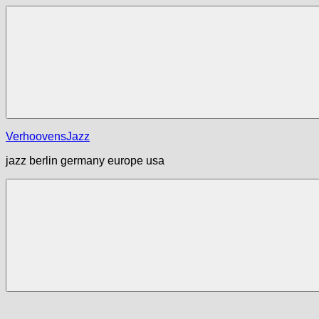
Zum
Inhalt
springen
Menü
VerhoovensJazz
jazz berlin germany europe usa
Menü