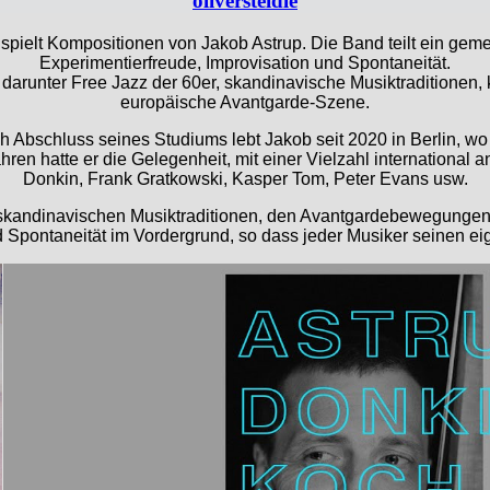
oliversteidle
d spielt Kompositionen von Jakob Astrup. Die Band teilt ein gem
Experimentierfreude, Improvisation und Spontaneität.
 darunter Free Jazz der 60er, skandinavische Musiktraditionen,
europäische Avantgarde-Szene.
 Abschluss seines Studiums lebt Jakob seit 2020 in Berlin, wo er
en hatte er die Gelegenheit, mit einer Vielzahl international an
Donkin, Frank Gratkowski, Kasper Tom, Peter Evans usw.
on skandinavischen Musiktraditionen, den Avantgardebewegung
 und Spontaneität im Vordergrund, so dass jeder Musiker seinen