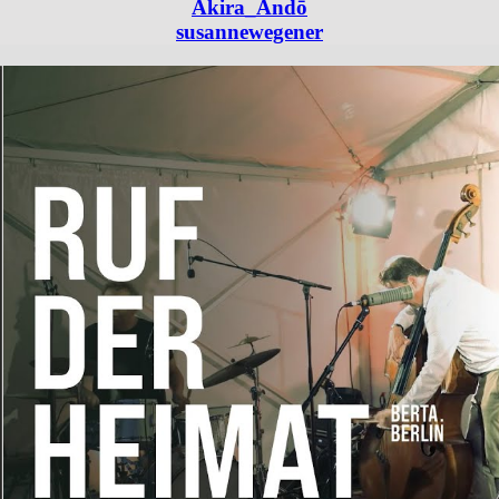
Akira_Andō
susannewegener