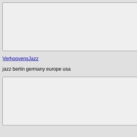
Zum
Inhalt
springen
Menü
VerhoovensJazz
jazz berlin germany europe usa
Menü