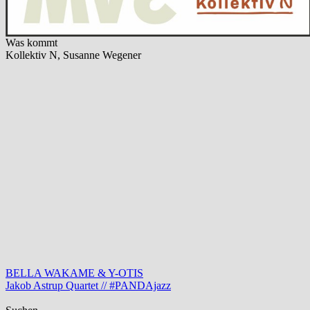
Was kommt
Kollektiv N, Susanne Wegener
Beitragsnavigation
Vorheriger
BELLA WAKAME & Y-OTIS
Beitrag:
Nächster
Jakob Astrup Quartet // #PANDAjazz
Beitrag: