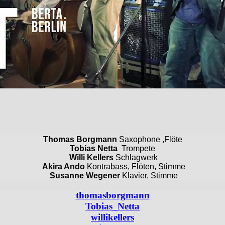
Thomas Borgmann
Saxophone ,Flöte
Tobias Netta
Trompete
Willi Kellers
Schlagwerk
Akira Ando
Kontrabass, Flöten, Stimme
Susanne Wegener
Klavier, Stimme
thomasborgmann
Tobias_Netta
willikellers