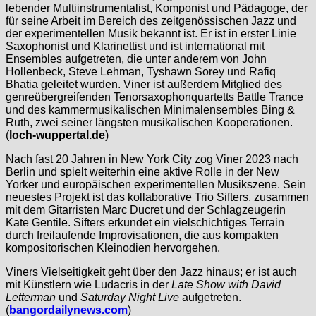
lebender Multiinstrumentalist, Komponist und Pädagoge, der
für seine Arbeit im Bereich des zeitgenössischen Jazz und
der experimentellen Musik bekannt ist. Er ist in erster Linie
Saxophonist und Klarinettist und ist international mit
Ensembles aufgetreten, die unter anderem von John
Hollenbeck, Steve Lehman, Tyshawn Sorey und Rafiq
Bhatia geleitet wurden. Viner ist außerdem Mitglied des
genreübergreifenden Tenorsaxophonquartetts Battle Trance
und des kammermusikalischen Minimalensembles Bing &
Ruth, zwei seiner längsten musikalischen Kooperationen.
(
loch-wuppertal.de
)
Nach fast 20 Jahren in New York City zog Viner 2023 nach
Berlin und spielt weiterhin eine aktive Rolle in der New
Yorker und europäischen experimentellen Musikszene. Sein
neuestes Projekt ist das kollaborative Trio Sifters, zusammen
mit dem Gitarristen Marc Ducret und der Schlagzeugerin
Kate Gentile. Sifters erkundet ein vielschichtiges Terrain
durch freilaufende Improvisationen, die aus kompakten
kompositorischen Kleinodien hervorgehen.
Viners Vielseitigkeit geht über den Jazz hinaus; er ist auch
mit Künstlern wie Ludacris in der
Late Show with David
Letterman
und
Saturday Night Live
aufgetreten.
(
bangordailynews.com
)