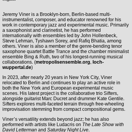
Jeremy Viner is a Brooklyn-born, Berlin-based multi-
instrumentalist, composer, and educator renowned for his
work in contemporary jazz and experimental music. Primarily
a saxophonist and clarinetist, he has performed
internationally with ensembles led by John Hollenbeck,
Steve Lehman, Tyshawn Sorey, and Rafiq Bhatia, among
others. Viner is also a member of the genre-bending tenor
saxophone quartet Battle Trance and the chamber minimalist
ensemble Bing & Ruth, two of his longest-running musical
collaborations. (
metropolisensemble.org
,
loch-
wuppertal.de
)
In 2023, after nearly 20 years in New York City, Viner
relocated to Berlin and continues to play an active role in
both the New York and European experimental music
scenes. His latest project is the collaborative trio Sifters,
alongside guitarist Marc Ducret and drummer Kate Gentile.
Sifters explores multi-faceted terrain through free-wheeling
improvisation stemming from compact compositional gems.
Viner’s versatility extends beyond jazz; he has also
performed with artists like Ludacris on
The Late Show with
David Letterman
and
Saturday Night Live
.