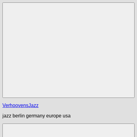
Zum
Inhalt
springen
Menü
VerhoovensJazz
jazz berlin germany europe usa