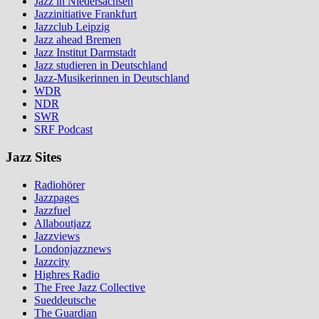
Jazz in Niedersachsen
Jazzinitiative Frankfurt
Jazzclub Leipzig
Jazz ahead Bremen
Jazz Institut Darmstadt
Jazz studieren in Deutschland
Jazz-Musikerinnen in Deutschland
WDR
NDR
SWR
SRF Podcast
Jazz Sites
Radiohörer
Jazzpages
Jazzfuel
Allaboutjazz
Jazzviews
Londonjazznews
Jazzcity
Highres Radio
The Free Jazz Collective
Sueddeutsche
The Guardian