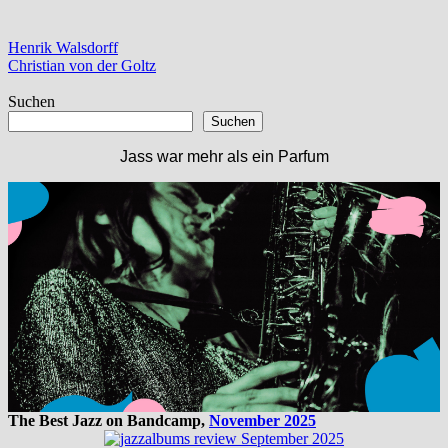
Beitragsnavigation
Vorheriger
Henrik Walsdorff
Beitrag:
Nächster
Christian von der Goltz
Beitrag:
Suchen
Suchen
Jass war mehr als ein Parfum
The Best Jazz on Bandcamp,
November 2025