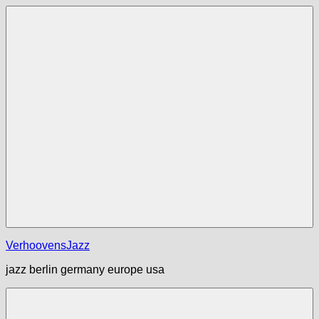
Zum
Inhalt
springen
Menü
VerhoovensJazz
jazz berlin germany europe usa