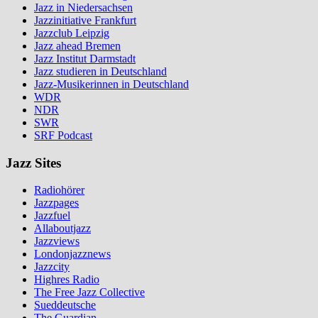
Jazz in Niedersachsen
Jazzinitiative Frankfurt
Jazzclub Leipzig
Jazz ahead Bremen
Jazz Institut Darmstadt
Jazz studieren in Deutschland
Jazz-Musikerinnen in Deutschland
WDR
NDR
SWR
SRF Podcast
Jazz Sites
Radiohörer
Jazzpages
Jazzfuel
Allaboutjazz
Jazzviews
Londonjazznews
Jazzcity
Highres Radio
The Free Jazz Collective
Sueddeutsche
The Guardian