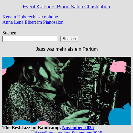
Event-Kalender Piano Salon Christophori
Beitragsnavigation
Vorheriger
Kerstin Haberecht saxophone
Beitrag:
Nächster
Anna Lena Elbert im Pianosalon
Beitrag:
Suchen
Suchen
Jass war mehr als ein Parfum
The Best Jazz on Bandcamp,
November 2025