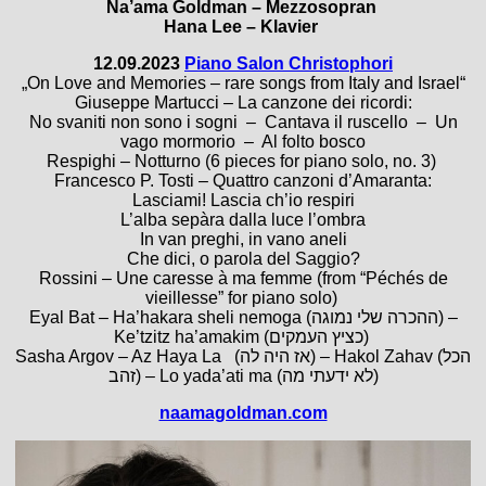
Na’ama Goldman – Mezzosopran
Hana Lee – Klavier
12.09.2023
Piano Salon Christophori
„On Love and Memories – rare songs from Italy and Israel“
Giuseppe Martucci – La canzone dei ricordi:
No svaniti non sono i sogni – Cantava il ruscello – Un
vago mormorio – Al folto bosco
Respighi – Notturno (6 pieces for piano solo, no. 3)
Francesco P. Tosti – Quattro canzoni d’Amaranta:
Lasciami! Lascia ch’io respiri
L’alba sepàra dalla luce l’ombra
In van preghi, in vano aneli
Che dici, o parola del Saggio?
Rossini – Une caresse à ma femme (from “Péchés de
vieillesse” for piano solo)
Eyal Bat – Ha’hakara sheli nemoga (ההכרה שלי נמוגה) –
Ke’tzitz ha’amakim (כציץ העמקים)
Sasha Argov – Az Haya La (אז היה לה) – Hakol Zahav (הכל
זהב) – Lo yada’ati ma (לא ידעתי מה)
naamagoldman.com