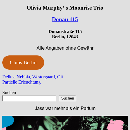
Olivia Murphy‘ s Moonrise Trio
Donau 115
Donaustraße 115
Berlin, 12043
Alle Angaben ohne Gewähr
Clubs Berlin
Beitragsnavigation
Vorheriger
Delius, Nebbia, Westergaard, Ott
Beitrag:
Nächster
Partielle Erleuchtung
Beitrag:
Suchen
Suchen
Jass war mehr als ein Parfum