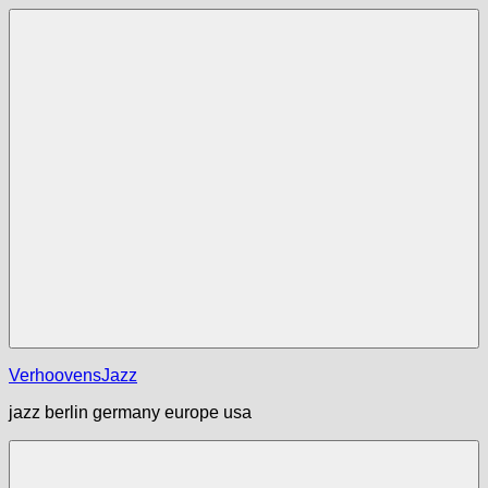
Zum
Inhalt
springen
Menü
VerhoovensJazz
jazz berlin germany europe usa