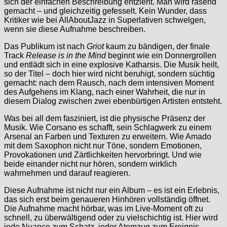
sich der einfachen Beschreibung entzieht. Man wird rasend
gemacht – und gleichzeitig gefesselt. Kein Wunder, dass
Kritiker wie bei AllAboutJazz in Superlativen schwelgen,
wenn sie diese Aufnahme beschreiben.
Das Publikum ist nach
Griot
kaum zu bändigen, der finale
Track
Release is in the Mind
beginnt wie ein Donnergrollen
und entlädt sich in eine explosive Katharsis. Die Musik heilt,
so der Titel – doch hier wird nicht beruhigt, sondern süchtig
gemacht: nach dem Rausch, nach dem intensiven Moment
des Aufgehens im Klang, nach einer Wahrheit, die nur in
diesem Dialog zwischen zwei ebenbürtigen Artisten entsteht.
Was bei all dem fasziniert, ist die physische Präsenz der
Musik. Wie Corsano es schafft, sein Schlagwerk zu einem
Arsenal an Farben und Texturen zu erweitern. Wie Amado
mit dem Saxophon nicht nur Töne, sondern Emotionen,
Provokationen und Zärtlichkeiten hervorbringt. Und wie
beide einander nicht nur hören, sondern wirklich
wahrnehmen und darauf reagieren.
Diese Aufnahme ist nicht nur ein Album – es ist ein Erlebnis,
das sich erst beim genaueren Hinhören vollständig öffnet.
Die Aufnahme macht hörbar, was im Live-Moment oft zu
schnell, zu überwältigend oder zu vielschichtig ist. Hier wird
jede Nuance zum Schatz, jeder Atemzug zum Ereignis.