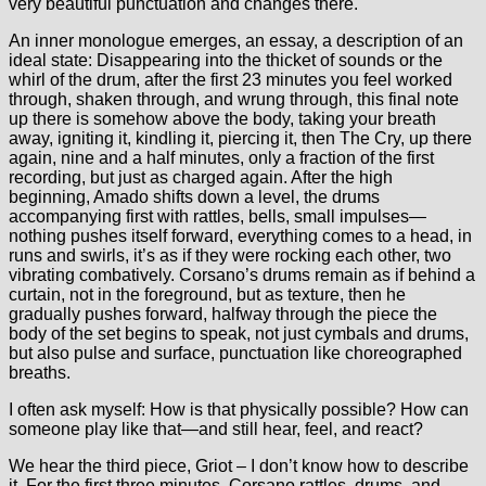
very beautiful punctuation and changes there.
An inner monologue emerges, an essay, a description of an
ideal state: Disappearing into the thicket of sounds or the
whirl of the drum, after the first 23 minutes you feel worked
through, shaken through, and wrung through, this final note
up there is somehow above the body, taking your breath
away, igniting it, kindling it, piercing it, then The Cry, up there
again, nine and a half minutes, only a fraction of the first
recording, but just as charged again. After the high
beginning, Amado shifts down a level, the drums
accompanying first with rattles, bells, small impulses—
nothing pushes itself forward, everything comes to a head, in
runs and swirls, it’s as if they were rocking each other, two
vibrating combatively. Corsano’s drums remain as if behind a
curtain, not in the foreground, but as texture, then he
gradually pushes forward, halfway through the piece the
body of the set begins to speak, not just cymbals and drums,
but also pulse and surface, punctuation like choreographed
breaths.
I often ask myself: How is that physically possible? How can
someone play like that—and still hear, feel, and react?
We hear the third piece, Griot – I don’t know how to describe
it. For the first three minutes, Corsano rattles, drums, and