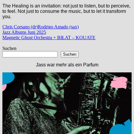
The Healing is an invitation: not just to listen, but to perceive,
to feel. Not just to consume the music, but to let it transform
you.
Chris Corsano (dr)
Rodrigo Amado (sax)
Beitragsnavigation
Vorheriger
Jazz Albums Juni 2025
Beitrag:
Nächster
Magnetic Ghost Orchestra + BIŁAT – KOUATE
Beitrag:
Suchen
Suchen
Jass war mehr als ein Parfum