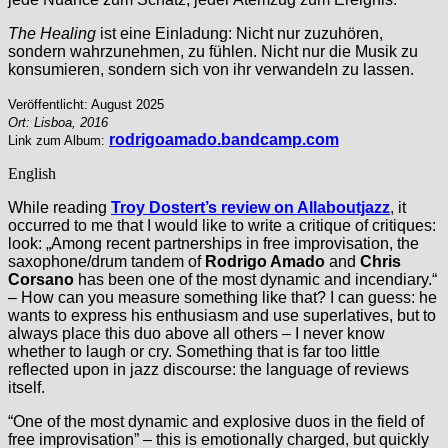
The Healing
ist eine Einladung: Nicht nur zuzuhören,
sondern wahrzunehmen, zu fühlen. Nicht nur die Musik zu
konsumieren, sondern sich von ihr verwandeln zu lassen.
Veröffentlicht: August 2025
Ort: Lisboa, 2016
rodrigoamado.bandcamp.com
Link zum Album:
English
While reading
Troy Dostert’s review on Allaboutjazz
, it
occurred to me that I would like to write a critique of critiques:
look: „Among recent partnerships in free improvisation, the
saxophone/drum tandem of
Rodrigo Amado
and
Chris
Corsano
has been one of the most dynamic and incendiary.“
– How can you measure something like that? I can guess: he
wants to express his enthusiasm and use superlatives, but to
always place this duo above all others – I never know
whether to laugh or cry. Something that is far too little
reflected upon in jazz discourse: the language of reviews
itself.
“One of the most dynamic and explosive duos in the field of
free improvisation” – this is emotionally charged, but quickly