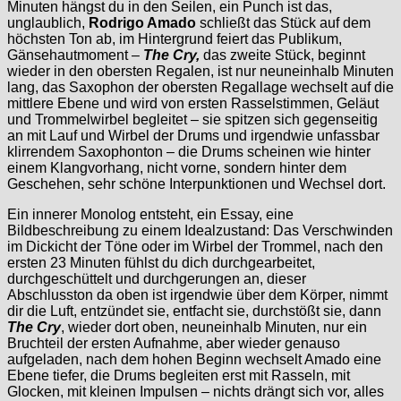
Minuten hängst du in den Seilen, ein Punch ist das,
unglaublich,
Rodrigo Amado
schließt das Stück auf dem
höchsten Ton ab, im Hintergrund feiert das Publikum,
Gänsehautmoment –
The Cry,
das zweite Stück, beginnt
wieder in den obersten Regalen, ist nur neuneinhalb Minuten
lang, das Saxophon der obersten Regallage wechselt auf die
mittlere Ebene und wird von ersten Rasselstimmen, Geläut
und Trommelwirbel begleitet – sie spitzen sich gegenseitig
an mit Lauf und Wirbel der Drums und irgendwie unfassbar
klirrendem Saxophonton – die Drums scheinen wie hinter
einem Klangvorhang, nicht vorne, sondern hinter dem
Geschehen, sehr schöne Interpunktionen und Wechsel dort.
Ein innerer Monolog entsteht, ein Essay, eine
Bildbeschreibung zu einem Idealzustand: Das Verschwinden
im Dickicht der Töne oder im Wirbel der Trommel, nach den
ersten 23 Minuten fühlst du dich durchgearbeitet,
durchgeschüttelt und durchgerungen an, dieser
Abschlusston da oben ist irgendwie über dem Körper, nimmt
dir die Luft, entzündet sie, entfacht sie, durchstößt sie, dann
The Cry
, wieder dort oben, neuneinhalb Minuten, nur ein
Bruchteil der ersten Aufnahme, aber wieder genauso
aufgeladen, nach dem hohen Beginn wechselt Amado eine
Ebene tiefer, die Drums begleiten erst mit Rasseln, mit
Glocken, mit kleinen Impulsen – nichts drängt sich vor, alles