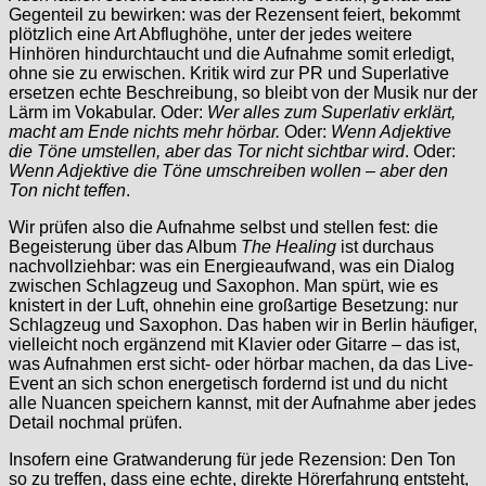
Gegenteil zu bewirken: was der Rezensent feiert, bekommt
plötzlich eine Art Abflughöhe, unter der jedes weitere
Hinhören hindurchtaucht und die Aufnahme somit erledigt,
ohne sie zu erwischen. Kritik wird zur PR und Superlative
ersetzen echte Beschreibung, so bleibt von der Musik nur der
Lärm im Vokabular. Oder:
Wer alles zum Superlativ erklärt,
macht am Ende nichts mehr hörbar.
Oder:
Wenn Adjektive
die Töne umstellen, aber das Tor nicht sichtbar wird
. Oder:
Wenn Adjektive die Töne umschreiben wollen – aber den
Ton nicht teffen
.
Wir prüfen also die Aufnahme selbst und stellen fest: die
Begeisterung über das Album
The Healing
ist durchaus
nachvollziehbar: was ein Energieaufwand, was ein Dialog
zwischen Schlagzeug und Saxophon. Man spürt, wie es
knistert in der Luft, ohnehin eine großartige Besetzung: nur
Schlagzeug und Saxophon. Das haben wir in Berlin häufiger,
vielleicht noch ergänzend mit Klavier oder Gitarre – das ist,
was Aufnahmen erst sicht- oder hörbar machen, da das Live-
Event an sich schon energetisch fordernd ist und du nicht
alle Nuancen speichern kannst, mit der Aufnahme aber jedes
Detail nochmal prüfen.
Insofern eine Gratwanderung für jede Rezension: Den Ton
so zu treffen, dass eine echte, direkte Hörerfahrung entsteht,