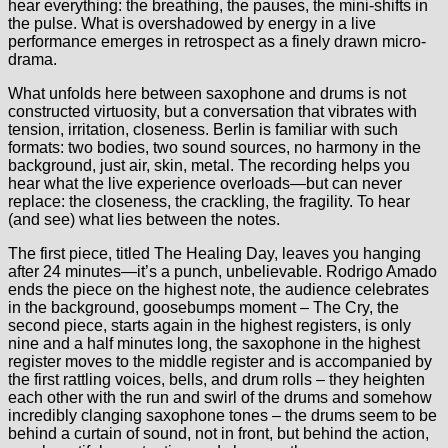
hear everything: the breathing, the pauses, the mini-shifts in
the pulse. What is overshadowed by energy in a live
performance emerges in retrospect as a finely drawn micro-
drama.
What unfolds here between saxophone and drums is not
constructed virtuosity, but a conversation that vibrates with
tension, irritation, closeness. Berlin is familiar with such
formats: two bodies, two sound sources, no harmony in the
background, just air, skin, metal. The recording helps you
hear what the live experience overloads—but can never
replace: the closeness, the crackling, the fragility. To hear
(and see) what lies between the notes.
The first piece, titled The Healing Day, leaves you hanging
after 24 minutes—it’s a punch, unbelievable. Rodrigo Amado
ends the piece on the highest note, the audience celebrates
in the background, goosebumps moment – The Cry, the
second piece, starts again in the highest registers, is only
nine and a half minutes long, the saxophone in the highest
register moves to the middle register and is accompanied by
the first rattling voices, bells, and drum rolls – they heighten
each other with the run and swirl of the drums and somehow
incredibly clanging saxophone tones – the drums seem to be
behind a curtain of sound, not in front, but behind the action,