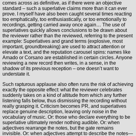
comes across as definitive, as if there were an objective
standard – such a superlative claims more than it can ever
prove. I myself have also been caught several times reacting
too emphatically, too enthusiastically, or too emotionally to
recordings, getting carried away once again… The use of
superlatives quickly allows conclusions to be drawn about
the reviewer rather than the reviewed, referring to the present
example: Superlatives and grand terms (explosive, most
important, groundbreaking) are used to attract attention or
elevate a text, and the reputation carousel spins: names like
Amado or Corsano are established in certain circles. Anyone
reviewing a new record then writes, in a sense, in the
shadow of its previous reception – one doesn’t want to
understate it.
Such rapturous applause also often runs the risk of achieving
exactly the opposite effect: what the reviewer celebrates
suddenly takes on a kind of altitude from which any further
listening falls below, thus dismissing the recording without
really grasping it. Criticism becomes PR, and superlatives
replace genuine description, leaving only noise in the
vocabulary of music. Or: those who declare everything to be
superlative ultimately render nothing audible. Or: when
adjectives rearrange the notes, but the gate remains
invisible. Or: when adjectives attempt to describe the notes—