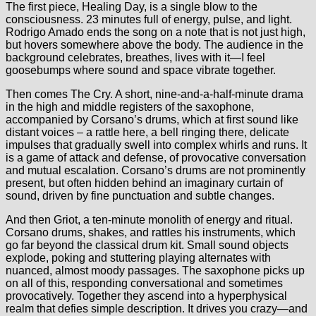
The first piece, Healing Day, is a single blow to the
consciousness. 23 minutes full of energy, pulse, and light.
Rodrigo Amado ends the song on a note that is not just high,
but hovers somewhere above the body. The audience in the
background celebrates, breathes, lives with it—I feel
goosebumps where sound and space vibrate together.
Then comes The Cry. A short, nine-and-a-half-minute drama
in the high and middle registers of the saxophone,
accompanied by Corsano’s drums, which at first sound like
distant voices – a rattle here, a bell ringing there, delicate
impulses that gradually swell into complex whirls and runs. It
is a game of attack and defense, of provocative conversation
and mutual escalation. Corsano’s drums are not prominently
present, but often hidden behind an imaginary curtain of
sound, driven by fine punctuation and subtle changes.
And then Griot, a ten-minute monolith of energy and ritual.
Corsano drums, shakes, and rattles his instruments, which
go far beyond the classical drum kit. Small sound objects
explode, poking and stuttering playing alternates with
nuanced, almost moody passages. The saxophone picks up
on all of this, responding conversational and sometimes
provocatively. Together they ascend into a hyperphysical
realm that defies simple description. It drives you crazy—and