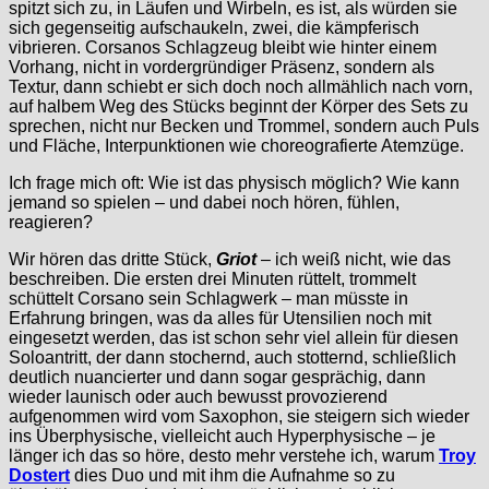
spitzt sich zu, in Läufen und Wirbeln, es ist, als würden sie
sich gegenseitig aufschaukeln, zwei, die kämpferisch
vibrieren. Corsanos Schlagzeug bleibt wie hinter einem
Vorhang, nicht in vordergründiger Präsenz, sondern als
Textur, dann schiebt er sich doch noch allmählich nach vorn,
auf halbem Weg des Stücks beginnt der Körper des Sets zu
sprechen, nicht nur Becken und Trommel, sondern auch Puls
und Fläche, Interpunktionen wie choreografierte Atemzüge.
Ich frage mich oft: Wie ist das physisch möglich? Wie kann
jemand so spielen – und dabei noch hören, fühlen,
reagieren?
Wir hören das dritte Stück,
Griot
– ich weiß nicht, wie das
beschreiben. Die ersten drei Minuten rüttelt, trommelt
schüttelt Corsano sein Schlagwerk – man müsste in
Erfahrung bringen, was da alles für Utensilien noch mit
eingesetzt werden, das ist schon sehr viel allein für diesen
Soloantritt, der dann stochernd, auch stotternd, schließlich
deutlich nuancierter und dann sogar gesprächig, dann
wieder launisch oder auch bewusst provozierend
aufgenommen wird vom Saxophon, sie steigern sich wieder
ins Überphysische, vielleicht auch Hyperphysische – je
länger ich das so höre, desto mehr verstehe ich, warum
Troy
Dostert
dies Duo und mit ihm die Aufnahme so zu