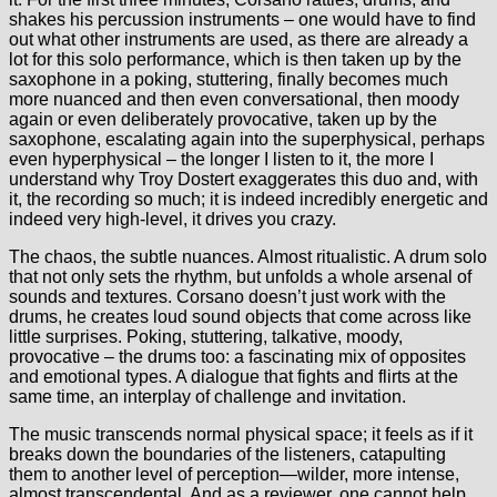
shakes his percussion instruments – one would have to find
out what other instruments are used, as there are already a
lot for this solo performance, which is then taken up by the
saxophone in a poking, stuttering, finally becomes much
more nuanced and then even conversational, then moody
again or even deliberately provocative, taken up by the
saxophone, escalating again into the superphysical, perhaps
even hyperphysical – the longer I listen to it, the more I
understand why Troy Dostert exaggerates this duo and, with
it, the recording so much; it is indeed incredibly energetic and
indeed very high-level, it drives you crazy.
The chaos, the subtle nuances. Almost ritualistic. A drum solo
that not only sets the rhythm, but unfolds a whole arsenal of
sounds and textures. Corsano doesn’t just work with the
drums, he creates loud sound objects that come across like
little surprises. Poking, stuttering, talkative, moody,
provocative – the drums too: a fascinating mix of opposites
and emotional types. A dialogue that fights and flirts at the
same time, an interplay of challenge and invitation.
The music transcends normal physical space; it feels as if it
breaks down the boundaries of the listeners, catapulting
them to another level of perception—wilder, more intense,
almost transcendental. And as a reviewer, one cannot help