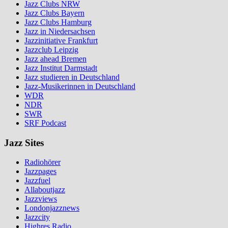
Jazz Clubs NRW
Jazz Clubs Bayern
Jazz Clubs Hamburg
Jazz in Niedersachsen
Jazzinitiative Frankfurt
Jazzclub Leipzig
Jazz ahead Bremen
Jazz Institut Darmstadt
Jazz studieren in Deutschland
Jazz-Musikerinnen in Deutschland
WDR
NDR
SWR
SRF Podcast
Jazz Sites
Radiohörer
Jazzpages
Jazzfuel
Allaboutjazz
Jazzviews
Londonjazznews
Jazzcity
Highres Radio