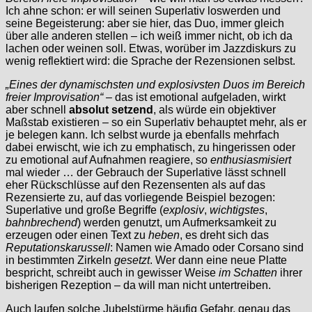
Ich ahne schon: er will seinen Superlativ loswerden und
seine Begeisterung: aber sie hier, das Duo, immer gleich
über alle anderen stellen – ich weiß immer nicht, ob ich da
lachen oder weinen soll. Etwas, worüber im Jazzdiskurs zu
wenig reflektiert wird: die Sprache der Rezensionen selbst.
„Eines der dynamischsten und explosivsten Duos im Bereich
freier Improvisation“
– das ist emotional aufgeladen, wirkt
aber schnell
absolut setzend
, als würde ein objektiver
Maßstab existieren – so ein Superlativ behauptet mehr, als er
je belegen kann. Ich selbst wurde ja ebenfalls mehrfach
dabei erwischt, wie ich zu emphatisch, zu hingerissen oder
zu emotional auf Aufnahmen reagiere, so
enthusiasmisiert
mal wieder … der Gebrauch der Superlative lässt schnell
eher Rückschlüsse auf den Rezensenten als auf das
Rezensierte zu, auf das vorliegende Beispiel bezogen:
Superlative und große Begriffe (
explosiv
,
wichtigstes
,
bahnbrechend
) werden genutzt, um Aufmerksamkeit zu
erzeugen oder einen Text zu
heben
, es dreht sich das
Reputationskarussell
: Namen wie Amado oder Corsano sind
in bestimmten Zirkeln
gesetzt
. Wer dann eine neue Platte
bespricht, schreibt auch in gewisser Weise
im Schatten
ihrer
bisherigen Rezeption – da will man nicht untertreiben.
Auch laufen solche Jubelstürme häufig Gefahr, genau das