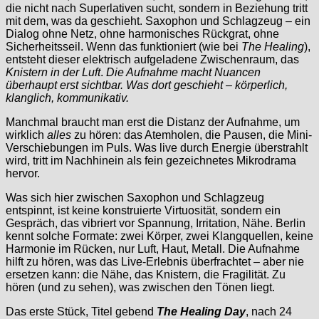
die nicht nach Superlativen sucht, sondern in Beziehung tritt
mit dem, was da geschieht. Saxophon und Schlagzeug – ein
Dialog ohne Netz, ohne harmonisches Rückgrat, ohne
Sicherheitsseil. Wenn das funktioniert (wie bei
The Healing
),
entsteht dieser elektrisch aufgeladene Zwischenraum, das
Knistern in der Luft
.
Die Aufnahme macht Nuancen
überhaupt erst sichtbar.
Was dort geschieht – körperlich,
klanglich, kommunikativ.
Manchmal braucht man erst die Distanz der Aufnahme, um
wirklich
alles
zu hören: das Atemholen, die Pausen, die Mini-
Verschiebungen im Puls. Was live durch Energie überstrahlt
wird, tritt im Nachhinein als fein gezeichnetes Mikrodrama
hervor.
Was sich hier zwischen Saxophon und Schlagzeug
entspinnt, ist keine konstruierte Virtuosität, sondern ein
Gespräch, das vibriert vor Spannung, Irritation, Nähe. Berlin
kennt solche Formate: zwei Körper, zwei Klangquellen, keine
Harmonie im Rücken, nur Luft, Haut, Metall. Die Aufnahme
hilft zu hören, was das Live-Erlebnis überfrachtet – aber nie
ersetzen kann: die Nähe, das Knistern, die Fragilität. Zu
hören (und zu sehen), was zwischen den Tönen liegt.
Das erste Stück, Titel gebend
The Healing Day
, nach 24