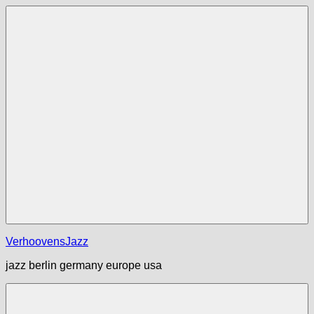
Zum
Inhalt
springen
Menü
VerhoovensJazz
jazz berlin germany europe usa