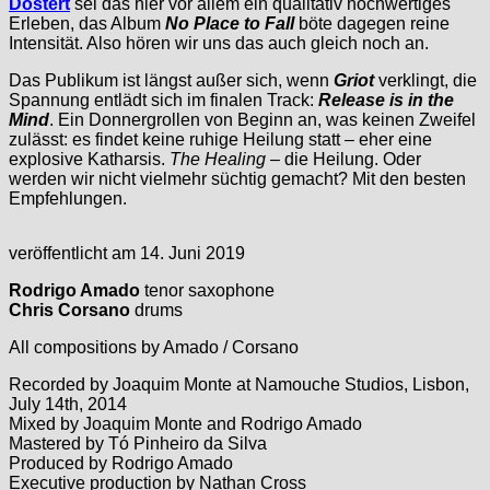
Dostert
sei das hier vor allem ein qualitativ hochwertiges
Erleben, das Album
No Place to Fall
böte dagegen reine
Intensität. Also hören wir uns das auch gleich noch an.
Das Publikum ist längst außer sich, wenn
Griot
verklingt, die
Spannung entlädt sich im finalen Track:
Release is in the
Mind
. Ein Donnergrollen von Beginn an, was keinen Zweifel
zulässt: es findet keine ruhige Heilung statt – eher eine
explosive Katharsis.
The Healing
– die Heilung. Oder
werden wir nicht vielmehr süchtig gemacht? Mit den besten
Empfehlungen.
veröffentlicht am 14. Juni 2019
Rodrigo Amado
tenor saxophone
Chris Corsano
drums
All compositions by Amado / Corsano
Recorded by Joaquim Monte at Namouche Studios, Lisbon,
July 14th, 2014
Mixed by Joaquim Monte and Rodrigo Amado
Mastered by Tó Pinheiro da Silva
Produced by Rodrigo Amado
Executive production by Nathan Cross