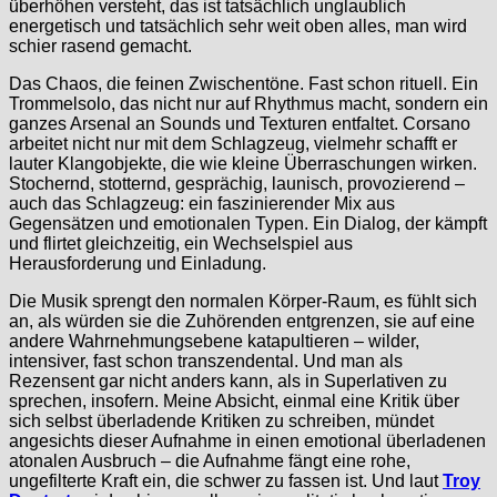
überhöhen versteht, das ist tatsächlich unglaublich
energetisch und tatsächlich sehr weit oben alles, man wird
schier rasend gemacht.
Das Chaos, die feinen Zwischentöne. Fast schon rituell. Ein
Trommelsolo, das nicht nur auf Rhythmus macht, sondern ein
ganzes Arsenal an Sounds und Texturen entfaltet. Corsano
arbeitet nicht nur mit dem Schlagzeug, vielmehr schafft er
lauter Klangobjekte, die wie kleine Überraschungen wirken.
Stochernd, stotternd, gesprächig, launisch, provozierend –
auch das Schlagzeug: ein faszinierender Mix aus
Gegensätzen und emotionalen Typen. Ein Dialog, der kämpft
und flirtet gleichzeitig, ein Wechselspiel aus
Herausforderung und Einladung.
Die Musik sprengt den normalen Körper-Raum, es fühlt sich
an, als würden sie die Zuhörenden entgrenzen, sie auf eine
andere Wahrnehmungsebene katapultieren – wilder,
intensiver, fast schon transzendental. Und man als
Rezensent gar nicht anders kann, als in Superlativen zu
sprechen, insofern. Meine Absicht, einmal eine Kritik über
sich selbst überladende Kritiken zu schreiben, mündet
angesichts dieser Aufnahme in einen emotional überladenen
atonalen Ausbruch – die Aufnahme fängt eine rohe,
ungefilterte Kraft ein, die schwer zu fassen ist. Und laut
Troy