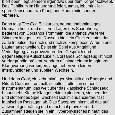
bloß oben liegt, sondern irgendwo über dem Körper schwebt.
Das Publikum im Hintergrund feiert, atmet, lebt mit – ich
spüre Gänsehaut, wo Klang und Raum miteinander
vibrieren.
Dann folgt
The Cry
. Ein kurzes, neuneinhalbminütiges
Drama in hoch- und mittleren Lagen des Saxophons,
begleitet von Corsanos Trommeln, die anfangs wie ferne
Stimmen klingen – ein Rasseln hier, ein Glockenläuten dort,
zarte Impulse, die nach und nach zu komplexen Wirbeln und
Läufen anschwellen. Es ist ein Spiel aus Angriff und
Verteidigung, aus provozierendem Gespräch und
gegenseitigem Aufschaukeln. Corsanos Schlagzeug ist nicht
vordergründig präsent, sondern oft hinter einem imaginären
Klangvorhang verborgen, angetrieben von feinen
Interpunktionen und subtilen Wechseln.
Und dann
Griot
, ein zehnminütiger Monolith aus Energie und
Ritual. Corsano trommelt, schüttelt, rüttelt an seinem
Instrumentarium, das weit über das klassische Schlagzeug
hinausgeht. Kleine Klangobjekte explodieren, stocherndes
und stotterndes Spiel wechselt sich mit nuancierten, fast
launischen Passagen ab. Das Saxophon nimmt all das auf,
antwortet gesprächig und manchmal provozierend.
Zusammen steigen sie in ein Hyperphysisches hinauf, das