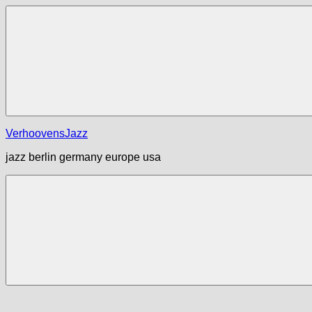
Zum
Inhalt
springen
Menü
VerhoovensJazz
jazz berlin germany europe usa
Menü