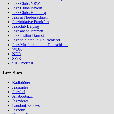
Jazz Clubs NRW
Jazz Clubs Bayern
Jazz Clubs Hamburg
Jazz in Niedersachsen
Jazzinitiative Frankfurt
Jazzclub Leipzig
Jazz ahead Bremen
Jazz Institut Darmstadt
Jazz studieren in Deutschland
Jazz-Musikerinnen in Deutschland
WDR
NDR
SWR
SRF Podcast
Jazz Sites
Radiohörer
Jazzpages
Jazzfuel
Allaboutjazz
Jazzviews
Londonjazznews
Jazzcity