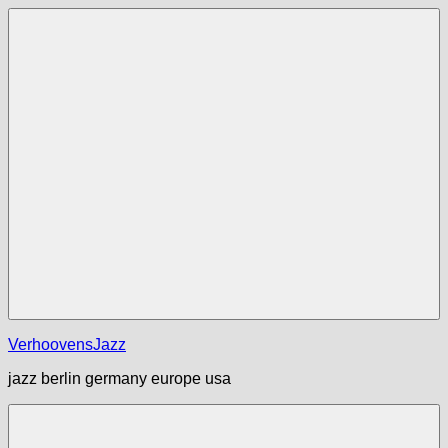
Zum
Inhalt
springen
Menü
VerhoovensJazz
jazz berlin germany europe usa