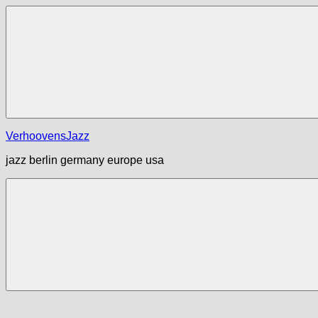
Zum
Inhalt
springen
Menü
VerhoovensJazz
jazz berlin germany europe usa
Menü