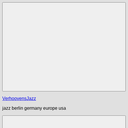
Zum
Inhalt
springen
Menü
VerhoovensJazz
jazz berlin germany europe usa