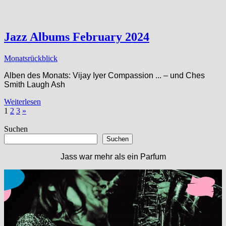
Jazz Albums February 2024
Monatsrückblick
Alben des Monats: Vijay Iyer Compassion ​.​.​. – und Ches
Smith Laugh Ash
Weiterlesen
Seitennummerierung
Nächste
1
2
3
»
Beiträge
der
Suchen
Beiträge
Suchen
Jass war mehr als ein Parfum