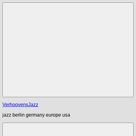
Zum
Inhalt
springen
Menü
VerhoovensJazz
jazz berlin germany europe usa