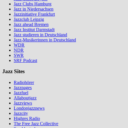
Jazz Clubs Hamburg
Jazz in Niedersachsen
Jazzinitiative Frankfurt
Jazzclub Leipzig
Jazz ahead Bremen
Jazz Institut Darmstadt
Jazz studieren in Deutschland
Jazz-Musikerinnen in Deutschland
WDR
NDR
SWR
SRF Podcast
Jazz Sites
Radiohörer
Jazzpages
Jazzfuel
Allaboutjazz
Jazzviews
Londonjazznews
Jazzcity
Highres Radio
The Free Jazz Collective