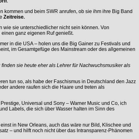
rff
.
hen kommen und beim SWR anrufen, ob sie ihm ihre Big Band
ie
Zeitreise.
n wie sie unterschiedlicher nicht sein können. Von
l einen ganz eigenen Ruf genießt.
mer in die USA – holen uns die Big Gainer zu Festivals und
cheint, im Gesamtgefüge des Mainstream oder des allgemeinen
 finden sie heute eher als Lehrer für Nachwuchsmusiker als
deren tun so, als habe der Faschismus in Deutschland den Jazz
der andere raufen sich die Haare und treten als
r Prestige, Universal und Sony – Warner Music und Co, ich
und Labels, die sich über Wasser halten im Sinn des
einst in New Orleans, auch das wäre nur Bild, Klischee und
 Ansatz – und hilft noch nicht über das Intransparenz-Phänomen