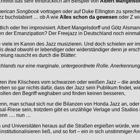
hreibt das sehr eindrücklich am Beispiel von
Albert Mangelsdo
erican Songbook
vortragen oder auf Duke Ellington zu sprec
zz buchstabiert … ob A wie
Alles schon da gewesen
oder Z w
lich oder frei improvisiert. Albert Mangelsdorff und Götz Alsman
hen der Emanzipation? Der Freejazz in Deutschland noch einma
wie viele im Kanon des Jazz musizieren. Und doch schielen
wir
im
is dead
obwohl er lebendiger oder widerständiger denn je ers
iung rauscht es durch die Blätter:
chlands nur eine marginale, untergeordnete Rolle. Anerkennung
azieren ihre Klischees vom schwarzen oder weißen Jazz – die an
n so gar nichts dafür, dass der Jazz sein Publikum findet, wie
wollen den Begriff weghaben und finden keinen besseren,
 denn, man schaut sich nur die Bilanzen von Honda Jazz an, ode
al-Riese sein, trotzdem gibt es unzählige Verlage und Studios 
wenn …. nun …
und Universitäten heraus auf die Straßen ergießen würde, wie 
 institutionalisieren ließ, und so fort – ein in sich unstimmiger