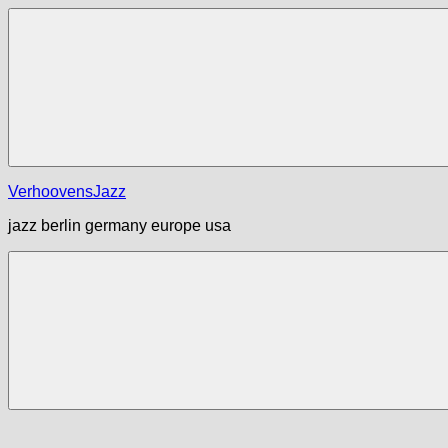
Zum
Inhalt
springen
Menü
VerhoovensJazz
jazz berlin germany europe usa
Menü