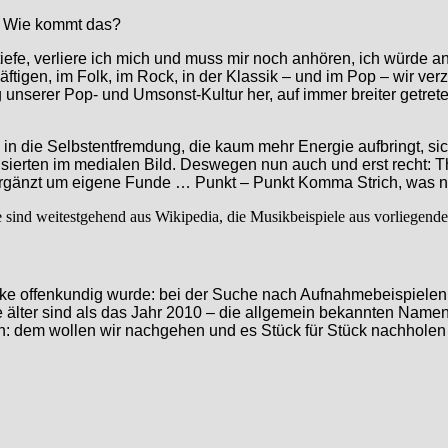
n. Wie kommt das?
rtiefe, verliere ich mich und muss mir noch anhören, ich würde 
ftigen, im Folk, im Rock, in der Klassik – und im Pop – wir ve
unserer Pop- und Umsonst-Kultur her, auf immer breiter getre
in die Selbstentfremdung, die kaum mehr Energie aufbringt, sic
ierten im medialen Bild. Deswegen nun auch und erst recht: Th
ergänzt um eigene Funde … Punkt – Punkt Komma Strich, was nüt
te sind weitestgehend aus Wikipedia, die Musikbeispiele aus vorliegende
cke offenkundig wurde: bei der Suche nach Aufnahmebeispielen
lter sind als das Jahr 2010 – die allgemein bekannten Namen, 
n: dem wollen wir nachgehen und es Stück für Stück nachholen