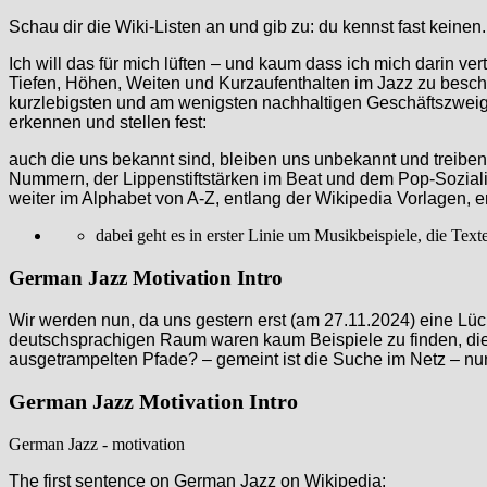
Schau dir die Wiki-Listen an und gib zu: du kennst fast keine
Ich will das für mich lüften – und kaum dass ich mich darin ve
Tiefen, Höhen, Weiten und Kurzaufenthalten im Jazz zu beschä
kurzlebigsten und am wenigsten nachhaltigen Geschäftszweig 
erkennen und stellen fest:
auch die uns bekannt sind, bleiben uns unbekannt und treiben 
Nummern, der Lippenstiftstärken im Beat und dem Pop-Sozialis
weiter im Alphabet von A-Z, entlang der Wikipedia Vorlagen, 
dabei geht es in erster Linie um Musikbeispiele, die Tex
German Jazz Motivation Intro
Wir werden nun, da uns gestern erst (am 27.11.2024) eine Lü
deutschsprachigen Raum waren kaum Beispiele zu finden, die ä
ausgetrampelten Pfade? – gemeint ist die Suche im Netz – nu
German Jazz Motivation Intro
German Jazz - motivation
The first sentence on German Jazz on Wikipedia: