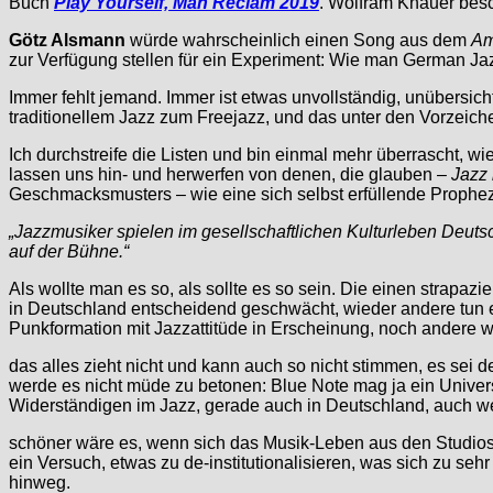
Buch
Play Yourself, Man Reclam 2019
. Wolfram Knauer besc
Götz Alsmann
würde wahrscheinlich einen Song aus dem
Am
zur Verfügung stellen für ein Experiment: Wie man German Ja
Immer fehlt jemand. Immer ist etwas unvollständig, unübersicht
traditionellem Jazz zum Freejazz, und das unter den Vorzeic
Ich durchstreife die Listen und bin einmal mehr überrascht, 
lassen uns hin- und herwerfen von denen, die glauben –
Jazz 
Geschmacksmusters – wie eine sich selbst erfüllende Propheze
„Jazzmusiker spielen im gesellschaftlichen Kulturleben Deuts
auf der Bühne.“
Als wollte man es so, als sollte es so sein. Die einen strap
in Deutschland entscheidend geschwächt, wieder andere tun ebe
Punkformation mit Jazzattitüde in Erscheinung, noch andere 
das alles zieht nicht und kann auch so nicht stimmen, es sei
werde es nicht müde zu betonen: Blue Note mag ja ein Univers
Widerständigen im Jazz, gerade auch in Deutschland, auch 
schöner wäre es, wenn sich das Musik-Leben aus den Studios 
ein Versuch, etwas zu de-institutionalisieren, was sich zu sehr
hinweg.