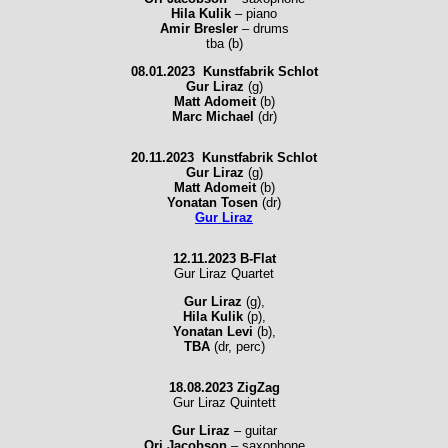
Hila Kulik
– piano
Amir Bresler
– drums
tba (b)
08.01.2023
Kunstfabrik Schlot
Gur Liraz
(g)
Matt Adomeit
(b)
Marc Michael
(dr)
20.11.2023
Kunstfabrik Schlot
Gur Liraz
(g)
Matt Adomeit
(b)
Yonatan Tosen
(dr)
Gur Liraz
12.11.2023 B-Flat
Gur Liraz Quartet
Gur Liraz
(g),
Hila Kulik
(p),
Yonatan Levi
(b),
TBA
(dr, perc)
18.08.2023 ZigZag
Gur Liraz Quintett
Gur Liraz
– guitar
Ori Jacobson
– saxophone