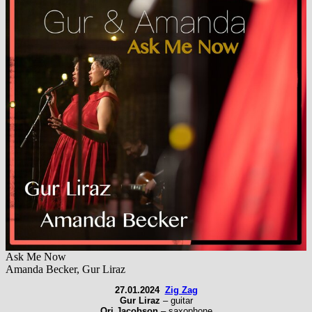
Ask Me Now
Amanda Becker, Gur Liraz
27.01.2024
Zig Zag
Gur Liraz
– guitar
Ori Jacobson
– saxophone