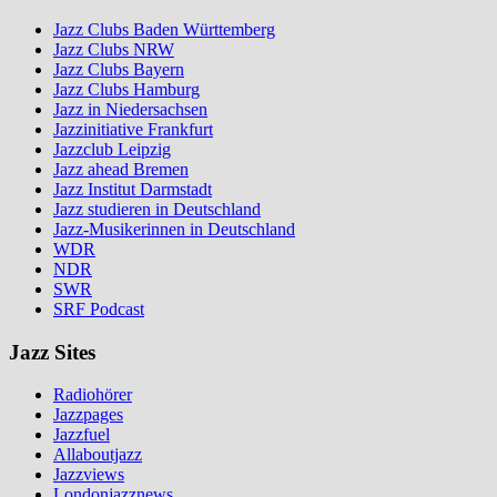
Jazz Clubs Baden Württemberg
Jazz Clubs NRW
Jazz Clubs Bayern
Jazz Clubs Hamburg
Jazz in Niedersachsen
Jazzinitiative Frankfurt
Jazzclub Leipzig
Jazz ahead Bremen
Jazz Institut Darmstadt
Jazz studieren in Deutschland
Jazz-Musikerinnen in Deutschland
WDR
NDR
SWR
SRF Podcast
Jazz Sites
Radiohörer
Jazzpages
Jazzfuel
Allaboutjazz
Jazzviews
Londonjazznews