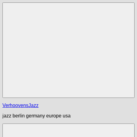
Zum
Inhalt
springen
Menü
VerhoovensJazz
jazz berlin germany europe usa