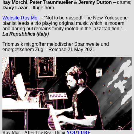
Itay Morchi
,
Peter Traunmueller
&
Jeremy Dutton
– drums;
Davy Lazar
– flugelhorn.
Website Roy Mor
– “Not to be missed! The New York scene
pianist leads a trio playing original music which is modern
and daring but remains firmly rooted in the jazz tradition.” –
La Repubblica (Italy)
Triomusik mit großer melodischer Spannweite und
energetischem Zug – Release 21 May 2021
Roy Mor – After The Real Thing
YOUTUBE