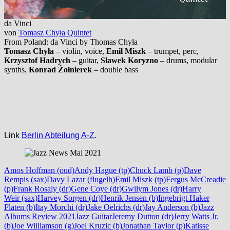
da Vinci
von
Tomasz Chyła Quintet
From Poland: da Vinci by Thomas Chyła
Tomasz Chyła
– violin, voice,
Emil Miszk
– trumpet, perc,
Krzysztof Hadrych
– guitar,
Sławek Koryzno
– drums, modular
synths,
Konrad Żołnierek
– double bass
Link
Berlin Abteilung A-Z
.
Amos Hoffman (oud)
Andy Hague (tp)
Chuck Lamb (p)
Dave
Rempis (sax)
Davy Lazar (flugelh)
Emil Miszk (tp)
Fergus McCreadie
(p)
Frank Rosaly (dr)
Gene Coye (dr)
Gwilym Jones (dr)
Harry
Weir (sax)
Harvey Sorgen (dr)
Henrik Jensen (b)
Ingebrigt Haker
Flaten (b)
Itay Morchi (dr)
Jake Oelrichs (dr)
Jay Anderson (b)
Jazz
Albums Review 2021
Jazz Guitar
Jeremy Dutton (dr)
Jerry Watts Jr.
(b)
Joe Williamson (g)
Joel Kruzic (b)
Jonathan Taylor (p)
Katisse