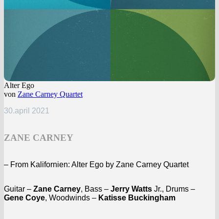
Alter Ego
von
Zane Carney Quartet
30.april 2021
ZANE CARNEY
– From Kalifornien: Alter Ego by Zane Carney Quartet
Guitar –
Zane Carney
, Bass –
Jerry Watts
Jr., Drums –
Gene Coye
, Woodwinds –
Katisse Buckingham