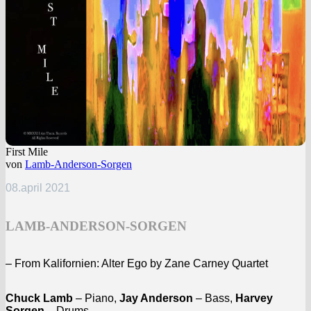
First Mile
von
Lamb-Anderson-Sorgen
08.april 2021
LAMB-ANDERSON-SORGEN
– From Kalifornien: Alter Ego by Zane Carney Quartet
Chuck Lamb
– Piano,
Jay Anderson
– Bass,
Harvey
Sorgen
– Drums