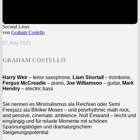
Second Lives
von
Graham Costello
07.may 2021
GRAHAM COSTELLO
Harry Weir
– tenor saxophone,
Liam Shortall
– trombone,
Fergus McCreadie
– piano,
Joe Williamson
– guitar,
Mark
Hendry
– electric bass
Sie nennen es Minimalismus ala Reichian oder Semi
Freejazz ala Blinker Moses – und polyrhythmic math rock,
and pensive, cinematic ambience. Null Einwand – leicht und
eingängig und für relaxte Momente mit schönen
Spannungsbögen und dramaturgischem
Steigerungspotential