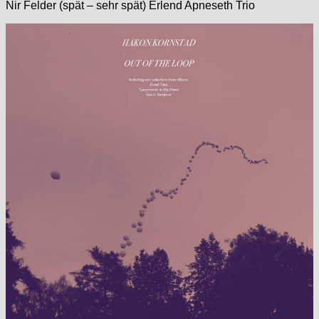
Nir Felder (spät – sehr spät) Erlend Apneseth Trio