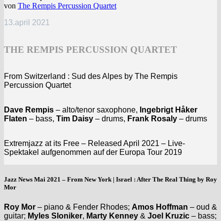
von
The Rempis Percussion Quartet
13.april 2021
THE REMPIS PERCUSSION QUARTET
From Switzerland : Sud des Alpes by The Rempis
Percussion Quartet
Dave Rempis
– alto/tenor saxophone,
Ingebrigt Håker
Flaten
– bass,
Tim Daisy
– drums,
Frank Rosaly
– drums
Extremjazz at its Free – Released April 2021 – Live-
Spektakel aufgenommen auf der Europa Tour 2019
Jazz News Mai 2021 – From New York | Israel : After The Real Thing by Roy
Mor
Roy Mor
– piano & Fender Rhodes;
Amos Hoffman
– oud &
guitar;
Myles Sloniker
,
Marty Kenney
&
Joel Kruzic
– bass;