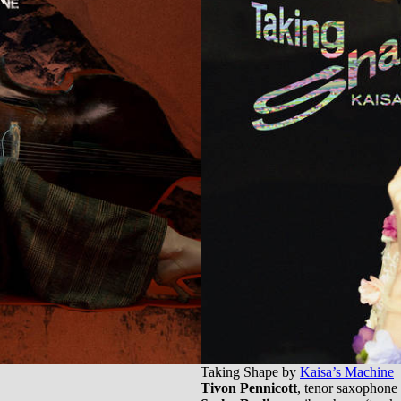
Taking Shape by
Kaisa’s Machine
Tivon Pennicott
, tenor saxophone 