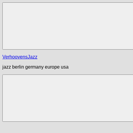
Zum
Inhalt
springen
Menü
VerhoovensJazz
jazz berlin germany europe usa
Menü