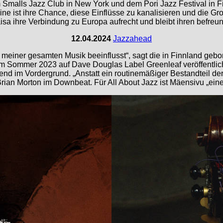
im Smalls Jazz Club in New York und dem Pori Jazz Festival in 
e ist ihre Chance, diese Einflüsse zu kanalisieren und die Gr
Kaisa ihre Verbindung zu Europa aufrecht und bleibt ihren befre
12.04.2024
Jazzahead
g meiner gesamten Musik beeinflusst“, sagt die in Finnland geb
m Sommer 2023 auf Dave Douglas Label Greenleaf veröffentli
zend im Vordergrund. „Anstatt ein routinemäßiger Bestandteil de
an Morton im Downbeat. Für All About Jazz ist Mäensivu „eine ve