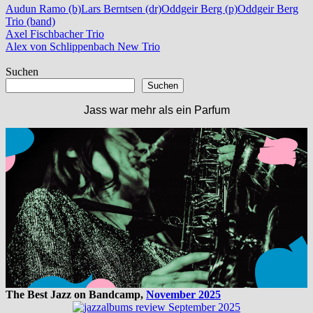
Audun Ramo (b)
Lars Berntsen (dr)
Oddgeir Berg (p)
Oddgeir Berg
Trio (band)
Beitragsnavigation
Vorheriger
Axel Fischbacher Trio
Beitrag:
Nächster
Alex von Schlippenbach New Trio
Beitrag:
Suchen
Suchen
Jass war mehr als ein Parfum
The Best Jazz on Bandcamp,
November 2025