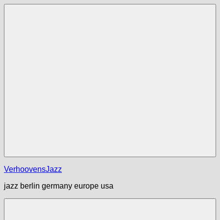
Zum
Inhalt
springen
Menü
VerhoovensJazz
jazz berlin germany europe usa