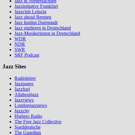
Jazz in Niedersachsen
Jazzinitiative Frankfurt
Jazzclub Leipzig
Jazz ahead Bremen
Jazz Institut Darmstadt
Jazz studieren in Deutschland
Jazz-Musikerinnen in Deutschland
WDR
NDR
SWR
SRF Podcast
Jazz Sites
Radiohörer
Jazzpages
Jazzfuel
Allaboutjazz
Jazzviews
Londonjazznews
Jazzcity
Highres Radio
The Free Jazz Collective
Sueddeutsche
The Guardian