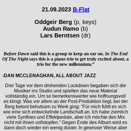
21.09.2023
B-Flat
Oddgeir Berg
(p, keys)
Audun Ramo
(b)
Lars Berntsen
(dr)
Before Dawn
said this is a group to keep an ear on.
In The End
Of The Night
says this is a piano trio to get truly excited about, a
trio for the new millennium.”
-DAN MCCLENAGHAN, ALL ABOUT JAZZ
Drei Tage vor dem drohenden Lockdown begaben sich die
Musiker ins Studio und spielten das neue Material
vollständig ein. Um so bemerkenswerter wie hoffnungsvoll
es klingt. Was vor allem an der Post-Produktion liegt, bei der
Berg betont behutsam zu Werk ging: “Für mich fühlt es sich
wie eine sich entwickelnde Landschaft an. Ich habe ziemlich
viele Synthies und Effektpedale, aber ich möchte den Mix
nicht mit ihnen vollstopfen.” Gegen Ende des Album wird es
dann doch wieder ein wenig düster. In gewisser Weise aber