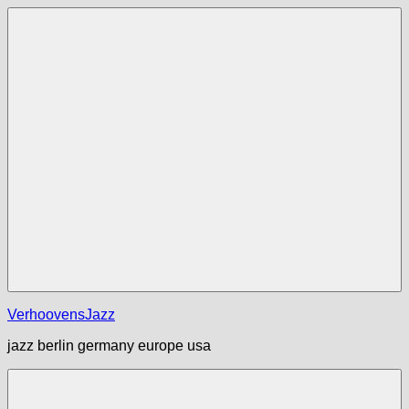
Zum
Inhalt
springen
Menü
VerhoovensJazz
jazz berlin germany europe usa