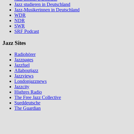
Jazz studieren in Deutschland
Jazz-Musikerinnen in Deutschland
WDR
NDR
SWR
SRF Podcast
Jazz Sites
Radiohörer
Jazzpages
Jazzfuel
Allaboutjazz
Jazzviews
Londonjazznews
Jazzcity
Highres Radio
The Free Jazz Collective
Sueddeutsche
The Guardian