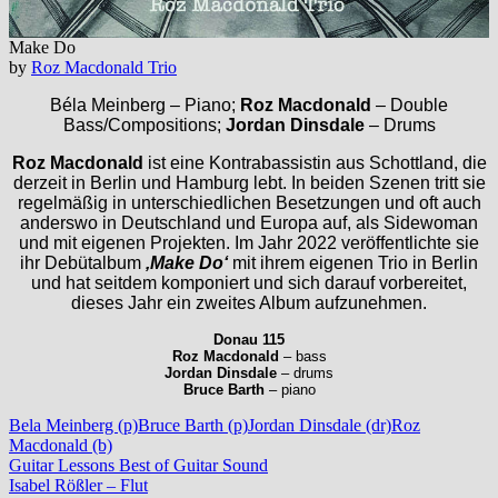
Make Do
by
Roz Macdonald Trio
Béla Meinberg – Piano;
Roz Macdonald
– Double
Bass/Compositions;
Jordan Dinsdale
– Drums
Roz Macdonald
ist eine Kontrabassistin aus Schottland, die
derzeit in Berlin und Hamburg lebt. In beiden Szenen tritt sie
regelmäßig in unterschiedlichen Besetzungen und oft auch
anderswo in Deutschland und Europa auf, als Sidewoman
und mit eigenen Projekten. Im Jahr 2022 veröffentlichte sie
ihr Debütalbum
‚Make Do‘
mit ihrem eigenen Trio in Berlin
und hat seitdem komponiert und sich darauf vorbereitet,
dieses Jahr ein zweites Album aufzunehmen.
Donau 115
Roz Macdonald
– bass
Jordan Dinsdale
– drums
Bruce Barth
– piano
Bela Meinberg (p)
Bruce Barth (p)
Jordan Dinsdale (dr)
Roz
Macdonald (b)
Beitragsnavigation
Vorheriger
Guitar Lessons Best of Guitar Sound
Beitrag:
Nächster
Isabel Rößler – Flut