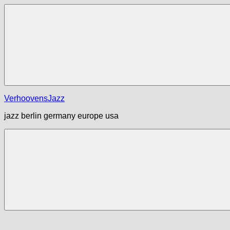
Zum
Inhalt
springen
Menü
VerhoovensJazz
jazz berlin germany europe usa
Menü