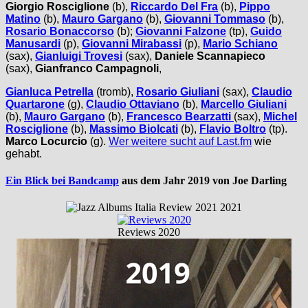
Giorgio Rosciglione
(b),
Riccardo Del Fra
(b),
Pippo
Matino
(b),
Mauro Gargano
(b),
Giovanni Tommaso
(b),
Rosario Bonaccorso
(b);
Giovanni Falzone
(tp),
Guido
Manusardi
(p),
Giovanni Mirabassi
(p),
Mario Schiano
(sax),
Gianluigi Trovesi
(sax),
Daniele Scannapieco
(sax),
Gianfranco Campagnoli
,
Gianluca Petrella
(tromb),
Rosario Giuliani
(sax),
Claudio
Quartarone
(g),
Claudio Ottaviano
(b),
Marcello Giuliani
(b),
Mauro Gargano
(b),
Francesco Bearzatti
(sax),
Michel
Rosciglione
(b),
Massimo Biolcati
(b),
Flavio Boltro
(tp).
Marco Locurcio
(g).
Wer weitere sucht auf Last.fm
wie
gehabt.
Ein Blick bei Bandcamp
aus dem Jahr 2019 von Joe Darling
Reviews 2020