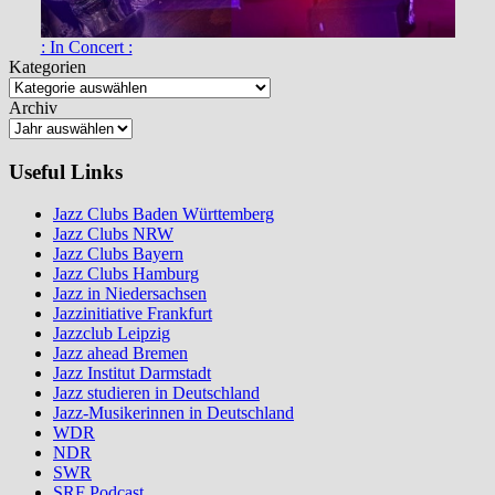
: In Concert :
Kategorien
Archiv
Useful Links
Jazz Clubs Baden Württemberg
Jazz Clubs NRW
Jazz Clubs Bayern
Jazz Clubs Hamburg
Jazz in Niedersachsen
Jazzinitiative Frankfurt
Jazzclub Leipzig
Jazz ahead Bremen
Jazz Institut Darmstadt
Jazz studieren in Deutschland
Jazz-Musikerinnen in Deutschland
WDR
NDR
SWR
SRF Podcast