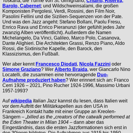
Toskana, die Türme von St. Gimignano,
Chianti, Riserva,
Barolo, Cabernet
; und Wildschweinsalami, die großen
Komponisten Pergolesi, Verdi, Rossini, den Film Noir,
Pasolini Fellini und die Sizilien-Sequenzen von der Pate.
Und was den Jazz angeht: Stefano Bollani, Paolu Fresu,
Enrico Rava und Enrico Pieranunzi (der gefühlt jedes Jahr
zwanzig Alben veröffentlicht). Außerdem die Namen
Michelangelo, Da Vinci, Galileo, Marco Polo, Casanova,
Dante Alighieri. Die Architekten Grassi, Renzo Piano, Aldo
Rossi, die Sixtinische Kapelle, den Barock, den
Klassizismus, den Fußball.
Wer aber kennt
Francesco Diodati
,
Nicola Fazzini
oder
Simone Graziano
? Wer
Alberto Braida
, wer Giancarlo Nino
Locatelli, die zusammen eine hervorragende
Duo-
Aufnahme produziert haben
? Wer erinnert sich an: Franco
Cerri 1926 – 2021, Pino Rucher 1924-1996, Massimo Urbani
1957-1993?
Auf
wikipedia
Italian Jazz
kannst du lesen, dass Italien weit
vor dem Auftritt der Militärkapellen aus den USA in
Frankreich Kontakt hatte mit einer Gruppe an Kreolen-
Sängern –
„billed as the „creators of the catwalk performed at
the Eden Theater in Milan 1904
– dann aber das
Eingeständnis, dass die ersten Jazzformationen sich erst in
den 30igern bildeten. Die Aufnahmen aus 1915 bis 1950