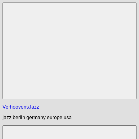
Zum
Inhalt
springen
Menü
VerhoovensJazz
jazz berlin germany europe usa