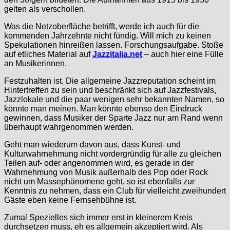
gelten als verschollen.
Was die Netzoberfläche betrifft, werde ich auch für die
kommenden Jahrzehnte nicht fündig. Will mich zu keinen
Spekulationen hinreißen lassen. Forschungsaufgabe. Stoße
auf etliches Material auf
Jazzitalia.net
– auch hier eine Fülle
an Musikerinnen.
Festzuhalten ist. Die allgemeine Jazzreputation scheint im
Hintertreffen zu sein und beschränkt sich auf Jazzfestivals,
Jazzlokale und die paar wenigen sehr bekannten Namen, so
könnte man meinen. Man könnte ebenso den Eindruck
gewinnen, dass Musiker der Sparte Jazz nur am Rand wenn
überhaupt wahrgenommen werden.
Geht man wiederum davon aus, dass Kunst- und
Kulturwahrnehmung nicht vordergründig für alle zu gleichen
Teilen auf- oder angenommen wird, es gerade in der
Wahrnehmung von Musik außerhalb des Pop oder Rock
nicht um Massephänomene geht, so ist ebenfalls zur
Kenntnis zu nehmen, dass ein Club für vielleicht zweihundert
Gäste eben keine Fernsehbühne ist.
Zumal Spezielles sich immer erst in kleinerem Kreis
durchsetzen muss, eh es allgemein akzeptiert wird. Als