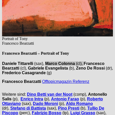
Portrait of Tony
Francesco Bearzatti
Francesco Bearzatti –
Portrait of Tony
Daniele Tittarelli
(sax),
Marco Colonna
(cl),
Francesco
Bearzatti
(cl),
Gabriele Evangelista
(b),
Zeno De Rossi
(dr),
Frederico Casagrande
(g)
Francesco Bearzatti
Offtopicmagazin Referenz
Weitere sind:
Dino Betti van der Noot
(comp),
Antonello
Salis
(p),
Enrico Intra
(p),
Antonio Farao
(p),
Roberto
Ottaviano
(sax),
Dado Moroni
(p),
Aldo Romano
(dr),
Stefano di Battista
(sax),
Pino Presti
(b),
Tullio De
Piscopo
(perc),
Fabrizio Bosso
(tp),
Luigi Grasso
(sax),