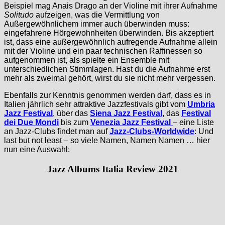
Beispiel mag Anais Drago an der Violine mit ihrer Aufnahme
Solitudo
aufzeigen, was die Vermittlung von
Außergewöhnlichem immer auch überwinden muss:
eingefahrene Hörgewohnheiten überwinden. Bis akzeptiert
ist, dass eine außergewöhnlich aufregende Aufnahme allein
mit der Violine und ein paar technischen Raffinessen so
aufgenommen ist, als spielte ein Ensemble mit
unterschiedlichen Stimmlagen. Hast du die Aufnahme erst
mehr als zweimal gehört, wirst du sie nicht mehr vergessen.
Ebenfalls zur Kenntnis genommen werden darf, dass es in
Italien jährlich sehr attraktive Jazzfestivals gibt vom
Umbria
Jazz Festival
, über das
Siena Jazz Festival
, das
Festival
dei Due Mondi
bis zum
Venezia Jazz Festival
– eine Liste
an Jazz-Clubs findet man auf
Jazz-Clubs-Worldwide
: Und
last but not least – so viele Namen, Namen Namen … hier
nun eine Auswahl:
Jazz Albums Italia Review 2021