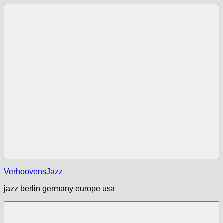
Zum
Inhalt
springen
Menü
VerhoovensJazz
jazz berlin germany europe usa