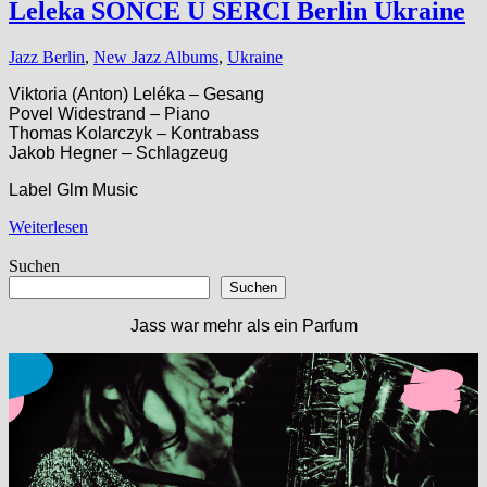
Leleka SONCE U SERCI Berlin Ukraine
Jazz Berlin
,
New Jazz Albums
,
Ukraine
Viktoria (Anton) Leléka – Gesang
Povel Widestrand – Piano
Thomas Kolarczyk – Kontrabass
Jakob Hegner – Schlagzeug
Label Glm Music
Weiterlesen
Suchen
Suchen
Jass war mehr als ein Parfum