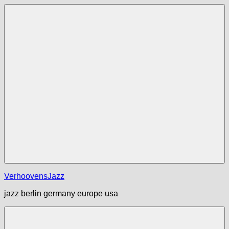
Zum
Inhalt
springen
Menü
VerhoovensJazz
jazz berlin germany europe usa