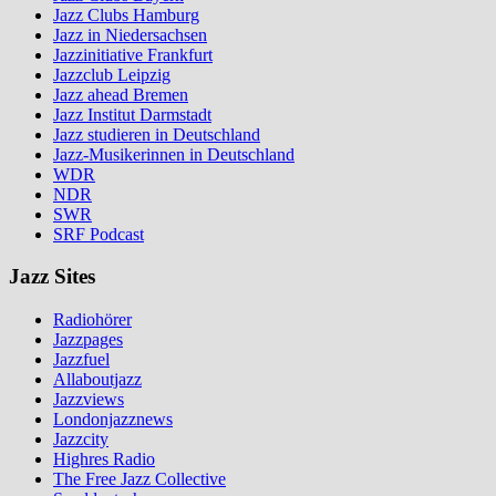
Jazz Clubs Hamburg
Jazz in Niedersachsen
Jazzinitiative Frankfurt
Jazzclub Leipzig
Jazz ahead Bremen
Jazz Institut Darmstadt
Jazz studieren in Deutschland
Jazz-Musikerinnen in Deutschland
WDR
NDR
SWR
SRF Podcast
Jazz Sites
Radiohörer
Jazzpages
Jazzfuel
Allaboutjazz
Jazzviews
Londonjazznews
Jazzcity
Highres Radio
The Free Jazz Collective