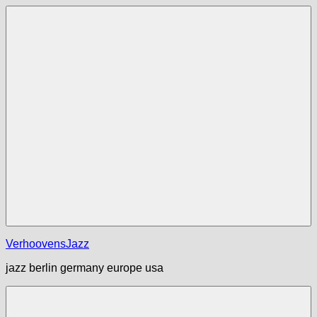
Zum
Inhalt
springen
Menü
VerhoovensJazz
jazz berlin germany europe usa