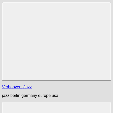
Zum
Inhalt
springen
Menü
VerhoovensJazz
jazz berlin germany europe usa