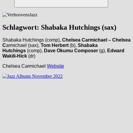
Suchen
Schlagwort:
Shabaka Hutchings (sax)
Shabaka Hutchings (comp),
Chelsea Carmichael – Chelsea
C
armichael (sax),
Tom Herbert
(b),
Shabaka
Hutchings
(comp),
Dave Okumu Composer
(g),
Edward
Wakili-Hick
(dr)
Chelsea Carmichael
Website