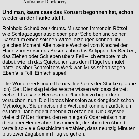
Aufnahme Blackberry
Und man, kaum dass das Konzert begonnen hat, schon
wieder an der Panke steht.
Reinhold Schmölzer / drums. Mir schon immer ein Rätsel,
wie Schlagzeuger aus diesen paar Scheiben und seiner
Bassdrum einen solchen Wirbel erzeugen können, im
gleichen Moment. Allein seine Wechsel vom Knöchel der
Hand zum Snear des Besens über das Antippen der Becken,
das Ziehen oder Schieben übers Fell – ich ertappte mich
dabei, wie ich das Quietschen aus dem Flügel vermutet
hätte, es aber Schmölzers Werk war. Muss schon sagen.
Ebenfalls Toll! Einfach super!
The World needs more Heroes, hieß eins der Stücke (glaube
ich). Seit Dienstag letzter Woche wissen wir, dass derzeit
vielleicht zu viele Heroes den Planeten zu beglücken
versuchen, nun. Die Heroes hier seien aus der griechischen
Mythologie. Sie umreisen die Welt und kommen zurück, um
es ihren Daheimgebliebenen zu erzählen. Die Odyssee
vielleicht? Der Homer, den es nie gab? Oder einfach nur
diese drei Heroes ihrer Instrumente, die über den Abend
verteilt so viele Geschichten erzählen, dass neunzig Minuten
plus zwei Zugaben im Flug vergehen.