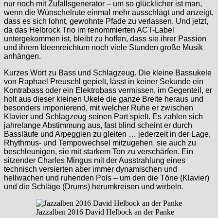
nur noch mit Zufallsgenerator – um so glücklicher ist man,
wenn die Wünschelrute einmal mehr ausschlägt und anzeigt,
dass es sich lohnt, gewohnte Pfade zu verlassen. Und jetzt,
da das Helbrock Trio im renommierten ACT-Label
untergekommen ist, bleibt zu hoffen, dass sie ihrer Passion
und ihrem Ideenreichtum noch viele Stunden große Musik
anhängen.
Kurzes Wort zu Bass und Schlagzeug. Die kleine Bassukele
von Raphael Preuschl gepielt, lässt in keiner Sekunde ein
Kontrabass oder ein Elektrobass vermissen, im Gegenteil, er
holt aus dieser kleinen Ukele die ganze Breite heraus und
besonders imponierend, mit welcher Ruhe er zwischen
Klavier und Schlagzeug seinen Part spielt. Es zahlen sich
jahrelange Abstimmung aus, fast blind scheint er durch
Bassläufe und Arpeggien zu gleiten … jederzeit in der Lage,
Rhythmus- und Tempowechsel mitzugehen, sie auch zu
beschleunigen, sie mit starkem Ton zu verschärfen. Ein
sitzender Charles Mingus mit der Ausstrahlung eines
technisch versierten aber immer dynamischen und
hellwachen und ruhenden Pols – um den die Töne (Klavier)
und die Schläge (Drums) herumkreisen und wirbeln.
Jazzalben 2016 David Helbock an der Panke