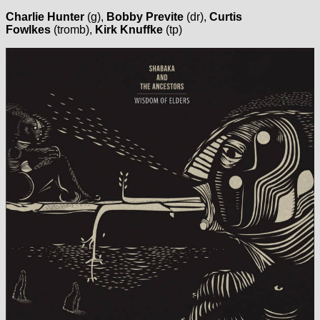
Charlie Hunter
(g),
Bobby Previte
(dr),
Curtis
Fowlkes
(tromb),
Kirk Knuffke
(tp)