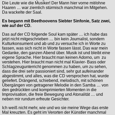
Die Leute wie die Musiker! Der Mann hier vorne mit/ohne
Haaren … war ziemlich stürmisch manchmal im Mitgehen.
Da wackelte der Saal.
Es begann mit Beethoovens Siebter Sinfonie, Satz zwei,
wie auf der CD.
Das auf der CD folgende Soul kam später … ich habe das
jetzt nicht mitgeschrieben … bin kein Journalist, sondern
Kulturkonsument und ab und zu versuche ich in Worte zu
fassen, was sich nicht in Worte fassen lässt. Das war mein
Gedanke, den ganzen Abend über. Musik ist und bleibt eine
eigene Sprache. Hier braucht man keinen Adorno, um zu
verstehen. Hier braucht man nicht mal Klavier- Bass oder
Schlagzeugunterricht genommen zu haben, um zu sehen,
dass die drei sehr passioniert sind, sehr gut aufeinander
abgestimmt, und alles, was die CD versprochen hat, wurde
geliefert. Drängend, schiebend, melodisch, mit schönen
Übergängen von getragener Melodie in den Samba … von
den gedrückten und komprimierten Momenten in die
Improvisation, die freie Bewegung und Atonalität … und
neben mir rundum erfreute Gesichter.
Ich weiß nicht mehr, wie und wo sie meine Wege das erste
Mal kreuzten. Es geht im Verorten der Künstler manchmal