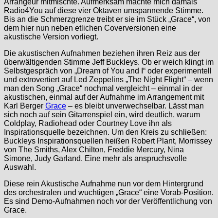
Arrangeur mitmischte. Aufmerksam machte mich damals
Radio4You auf diese vier Oktaven umspannende Stimme.
Bis an die Schmerzgrenze treibt er sie im Stück „Grace“, von
dem hier nun neben etlichen Coverversionen eine
akustische Version vorliegt.
Die akustischen Aufnahmen beziehen ihren Reiz aus der
überwältigenden Stimme Jeff Buckleys. Ob er weich klingt im
Selbstgespräch von „Dream of You and I“ oder experimentell
und extrovertiert auf Led Zeppelins „The Night Flight“ – wenn
man den Song „Grace“ nochmal vergleicht – einmal in der
akustischen, einmal auf der Aufnahme im Arrangement mit
Karl Berger
Grace
– es bleibt unverwechselbar. Lässt man
sich noch auf sein Gitarrenspiel ein, wird deutlich, warum
Coldplay, Radiohead oder Courtney Love ihn als
Inspirationsquelle bezeichnen. Um den Kreis zu schließen:
Buckleys Inspirationsquellen heißen Robert Plant, Morrissey
von The Smiths, Alex Chilton, Freddie Mercury, Nina
Simone, Judy Garland. Eine mehr als anspruchsvolle
Auswahl.
Diese rein Akustische Aufnahme nun vor dem Hintergrund
des orchestralen und wuchtigen „Grace“ eine Vorab-Position.
Es sind Demo-Aufnahmen noch vor der Veröffentlichung von
Grace.