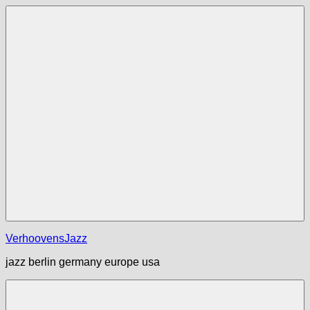
Zum
Inhalt
springen
Menü
VerhoovensJazz
jazz berlin germany europe usa