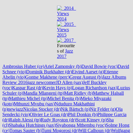
Views
2014
Views
2015
Favourite
s of
Jazz
2017
Ambrosius Huber (ce)
Ariel Zamonsky (b)
David Bowie (voc)
David
Schnee (vio)
Dominik Burkhalter (dr)
Eivind Aarset (g)
Etienne
Abelin (vio)
Gontse Makhene (perc)
Gregg August (b)
Jazz Albums
Review 2016
jazz newcomer
JD Allen (sax)
Jeff Buckley
(voc)
Kaspar Rast (dr)
Kevin Hays (p)
Logan Richardson (sax)
Luzius
Schuler (p)
Mandla Mlangeni (tp)
Matt Ridley (b)
Matthew Halsall
(tp)
Matthieu Michel (tp)
Michel Benita (b)
Mieko Miyazaki
(koto)
Mthunzi Mvubu (sax)
Nduduzo Makhathini
(p)
newjazz
Nicolas Stocker (dr)
Nik Bärtsch (p)
Nir Felder (g)
Ola
Sendecki (vio)
Olivier Le Goas (dr)
Phil Donkin (b)
Philippe Garcia
(dr)
Ralph Alessi (tp)
Rudy Royston (dr)
Scott Kinsey (p)
Sha
(cl)
Shabaka Hutchings (sax)
Siyabonga Mthembu (voc)
Solme Hong
(ce)
Tomas Sauter (b)
Tumi Mogorosi (dr)
Will Calhoun (dr)
Wolfgang