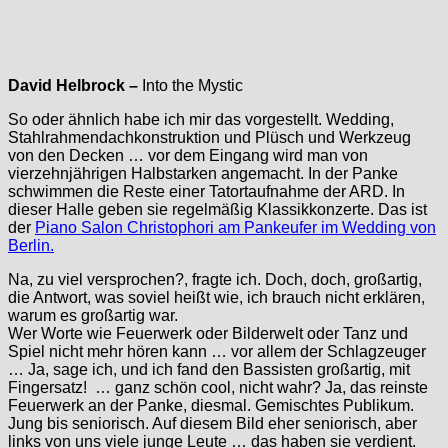
David Helbrock –
Into the Mystic
So oder ähnlich habe ich mir das vorgestellt. Wedding,
Stahlrahmendachkonstruktion und Plüsch und Werkzeug
von den Decken … vor dem Eingang wird man von
vierzehnjährigen Halbstarken angemacht. In der Panke
schwimmen die Reste einer Tatortaufnahme der ARD. In
dieser Halle geben sie regelmäßig Klassikkonzerte. Das ist
der
Piano Salon Christophori am Pankeufer im Wedding von
Berlin.
Na, zu viel versprochen?, fragte ich. Doch, doch, großartig,
die Antwort, was soviel heißt wie, ich brauch nicht erklären,
warum es großartig war.
Wer Worte wie Feuerwerk oder Bilderwelt oder Tanz und
Spiel nicht mehr hören kann … vor allem der Schlagzeuger
… Ja, sage ich, und ich fand den Bassisten großartig, mit
Fingersatz! … ganz schön cool, nicht wahr? Ja, das reinste
Feuerwerk an der Panke, diesmal. Gemischtes Publikum.
Jung bis seniorisch. Auf diesem Bild eher seniorisch, aber
links von uns viele junge Leute … das haben sie verdient.