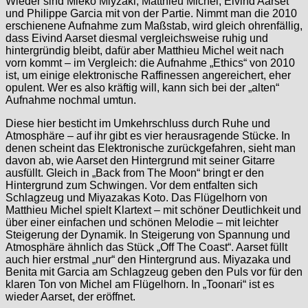
Wieder sind Mieko Miyzaki, Matthieu Michel, Eivind Aarset
und Philippe Garcia mit von der Partie. Nimmt man die 2010
erschienene Aufnahme zum Maßstab, wird gleich ohrenfällig,
dass Eivind Aarset diesmal vergleichsweise ruhig und
hintergründig bleibt, dafür aber Matthieu Michel weit nach
vorn kommt – im Vergleich: die Aufnahme „Ethics“ von 2010
ist, um einige elektronische Raffinessen angereichert, eher
opulent. Wer es also kräftig will, kann sich bei der „alten“
Aufnahme nochmal umtun.
Diese hier besticht im Umkehrschluss durch Ruhe und
Atmosphäre – auf ihr gibt es vier herausragende Stücke. In
denen scheint das Elektronische zurückgefahren, sieht man
davon ab, wie Aarset den Hintergrund mit seiner Gitarre
ausfüllt. Gleich in „Back from The Moon“ bringt er den
Hintergrund zum Schwingen. Vor dem entfalten sich
Schlagzeug und Miyazakas Koto. Das Flügelhorn von
Matthieu Michel spielt Klartext – mit schöner Deutlichkeit und
über einer einfachen und schönen Melodie – mit leichter
Steigerung der Dynamik. In Steigerung von Spannung und
Atmosphäre ähnlich das Stück „Off The Coast“. Aarset füllt
auch hier erstmal „nur“ den Hintergrund aus. Miyazaka und
Benita mit Garcia am Schlagzeug geben den Puls vor für den
klaren Ton von Michel am Flügelhorn. In „Toonari“ ist es
wieder Aarset, der eröffnet.