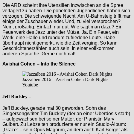
Die ARD scheint ihre Utensilien inzwischen an die Spree
verlagert zu haben. Die pöbelnden Jugendlichen haben sich
verzogen. Die schweigende Nacht. Am U-Bahnsteig trifft man
einige der Zuschauer wieder. Und, zu viel versprochen?
Nein, großartig. Einfach nur gut. Wie sagt man dazu? Ein
Feuerwerk des Jazz unter der Mütze. Ja. Ein Feuer, ein
Werk, eine Halle und rundum zufriedene Leute. Habe
überhaupt nicht gemerkt, wie die Zeit verging. So kann
Geschichtenerzählen auch sein. In einer vollkommen
anderen Sprache. Gerne nochmal!
Avishai Cohen – Into the Silence
Jazzalben 2016 – Avishai Cohen Dark Nights
Youtube
Jeff Buckley –
Jeff Buckley, gerade mal 30 geworden. Sohn des
Singersongwriter Tim Buckley (der an einer Überdosis starb)
– aufgewachsen bei seiner Mutter, der Pianistin Mary
Guibert. Zu Lebzeiten produzierte er nur ein Studio-Album:
„Grace“ – sein Opus Magnum, an dem auch Karl Berger als