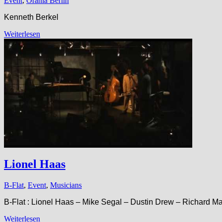
Event
,
Orania Berlin
Kenneth Berkel
Weiterlesen
Lionel Haas
B-Flat
,
Event
,
Musicians
B-Flat : Lionel Haas – Mike Segal – Dustin Drew – Richard Ma
Weiterlesen