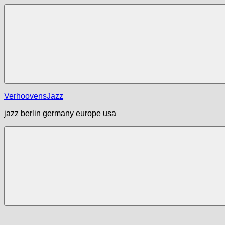
Zum
Inhalt
springen
Menü
VerhoovensJazz
jazz berlin germany europe usa
Menü