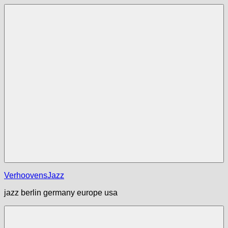
Zum
Inhalt
springen
Menü
VerhoovensJazz
jazz berlin germany europe usa