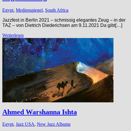
Egypt
,
Medienspiegel
,
South Africa
Jazzfest in Berlin 2021 – schmissig elegantes Zeug – in der
TAZ – von Dietrich Diederichsen am 9.11.2021 Da gibt[…]
Weiterlesen
Ahmed Warshanna Ishta
Egypt
,
Jazz USA
,
New Jazz Albums