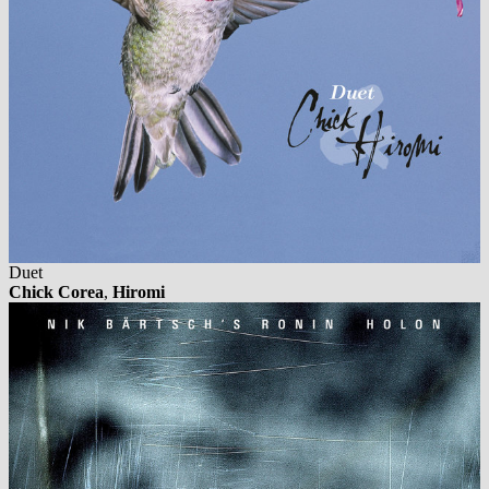
Duet
Chick Corea
,
Hiromi