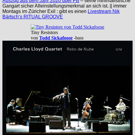
Auszug aus dem Jahr 2020 über FB
– seine minimalistische
Gangart sicher Alleinstellungsmerkmal an sich ist. || immer
Montags im Züricher Exil : gibt es einen
Livestream Nik
Bärtsch’s RITUAL GROOVE
Tiny Resistors
von
Todd Sickafoose
-bass