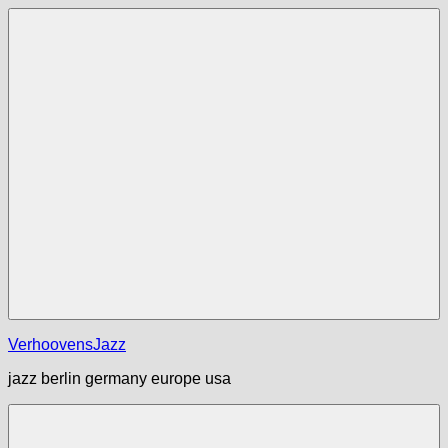
Zum
Inhalt
springen
Menü
VerhoovensJazz
jazz berlin germany europe usa