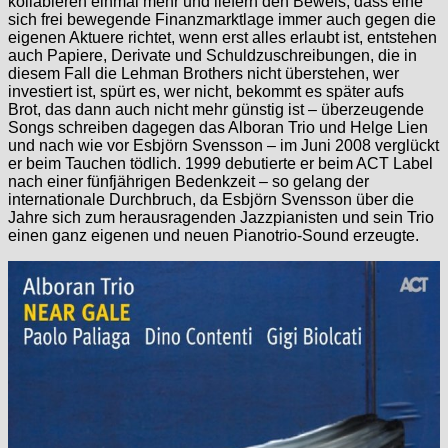
kollabieren einmal mehr und liefern den Beweis, dass eine
sich frei bewegende Finanzmarktlage immer auch gegen die
eigenen Aktuere richtet, wenn erst alles erlaubt ist, entstehen
auch Papiere, Derivate und Schuldzuschreibungen, die in
diesem Fall die Lehman Brothers nicht überstehen, wer
investiert ist, spürt es, wer nicht, bekommt es später aufs
Brot, das dann auch nicht mehr günstig ist – überzeugende
Songs schreiben dagegen das Alboran Trio und Helge Lien
und nach wie vor Esbjörn Svensson – im Juni 2008 verglückt
er beim Tauchen tödlich. 1999 debutierte er beim ACT Label
nach einer fünfjährigen Bedenkzeit – so gelang der
internationale Durchbruch, da Esbjörn Svensson über die
Jahre sich zum herausragenden Jazzpianisten und sein Trio
einen ganz eigenen und neuen Pianotrio-Sound erzeugte.