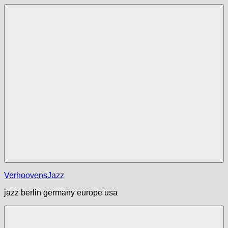
Zum
Inhalt
springen
Menü
VerhoovensJazz
jazz berlin germany europe usa