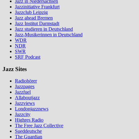
Jazz in Niedersachsen
Jazzinitiative Frankfurt
Jazzclub Leipzig
Jazz ahead Bremen
Jazz Institut Darmstadt
Jazz studieren in Deutschland
Jazz-Musikerinnen in Deutschland
WDR
NDR
SWR
SRF Podcast
Jazz Sites
Radiohörer
Jazzpages
Jazzfuel
Allaboutjazz
Jazzviews
Londonjazznews
Jazzcity
Highres Radio
The Free Jazz Collective
Sueddeutsche
The Guardian