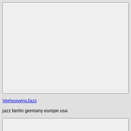
Zum
Inhalt
springen
Menü
VerhoovensJazz
jazz berlin germany europe usa