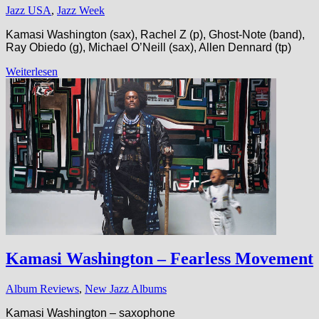
Jazz USA
,
Jazz Week
Kamasi Washington (sax), Rachel Z (p), Ghost-Note (band),
Ray Obiedo (g), Michael O’Neill (sax), Allen Dennard (tp)
Weiterlesen
Kamasi Washington – Fearless Movement
Album Reviews
,
New Jazz Albums
Kamasi Washington – saxophone