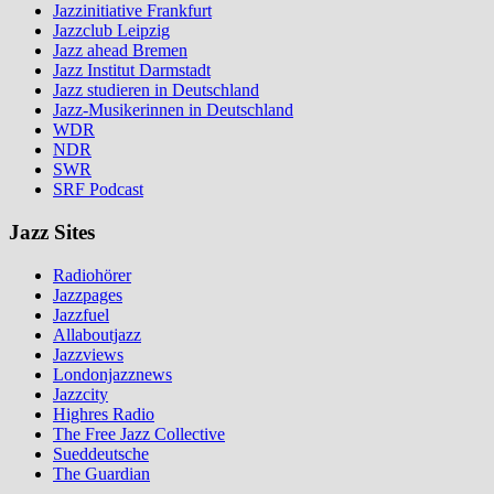
Jazzinitiative Frankfurt
Jazzclub Leipzig
Jazz ahead Bremen
Jazz Institut Darmstadt
Jazz studieren in Deutschland
Jazz-Musikerinnen in Deutschland
WDR
NDR
SWR
SRF Podcast
Jazz Sites
Radiohörer
Jazzpages
Jazzfuel
Allaboutjazz
Jazzviews
Londonjazznews
Jazzcity
Highres Radio
The Free Jazz Collective
Sueddeutsche
The Guardian