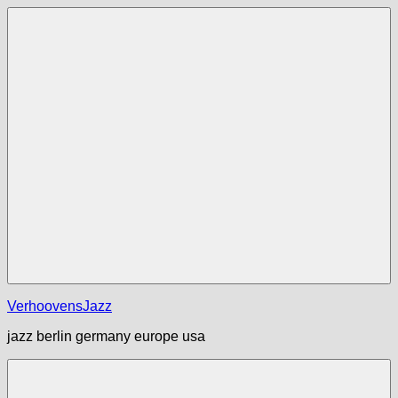
Zum
Inhalt
springen
Menü
VerhoovensJazz
jazz berlin germany europe usa