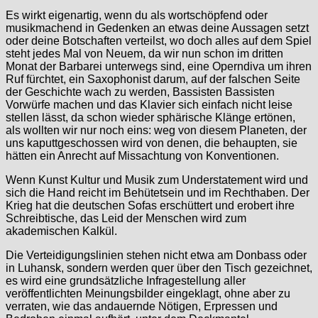
Es wirkt eigenartig, wenn du als wortschöpfend oder
musikmachend in Gedenken an etwas deine Aussagen setzt
oder deine Botschaften verteilst, wo doch alles auf dem Spiel
steht jedes Mal von Neuem, da wir nun schon im dritten
Monat der Barbarei unterwegs sind, eine Operndiva um ihren
Ruf fürchtet, ein Saxophonist darum, auf der falschen Seite
der Geschichte wach zu werden, Bassisten Bassisten
Vorwürfe machen und das Klavier sich einfach nicht leise
stellen lässt, da schon wieder sphärische Klänge ertönen,
als wollten wir nur noch eins: weg von diesem Planeten, der
uns kaputtgeschossen wird von denen, die behaupten, sie
hätten ein Anrecht auf Missachtung von Konventionen.
Wenn Kunst Kultur und Musik zum Understatement wird und
sich die Hand reicht im Behütetsein und im Rechthaben. Der
Krieg hat die deutschen Sofas erschüttert und erobert ihre
Schreibtische, das Leid der Menschen wird zum
akademischen Kalkül.
Die Verteidigungslinien stehen nicht etwa am Donbass oder
in Luhansk, sondern werden quer über den Tisch gezeichnet,
es wird eine grundsätzliche Infragestellung aller
veröffentlichten Meinungsbilder eingeklagt, ohne aber zu
verraten, wie das andauernde Nötigen, Erpressen und