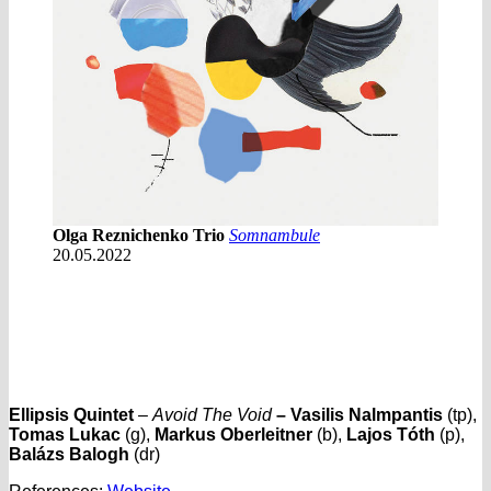
Olga Reznichenko Trio
Somnambule
20.05.2022
Ellipsis Quintet
–
Avoid The Void
–
Vasilis Nalmpantis
(tp),
Tomas Lukac
(g),
Markus Oberleitner
(b),
Lajos Tóth
(p),
Balázs Balogh
(dr)