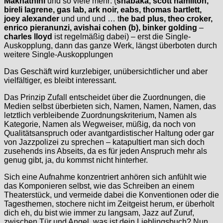
Makhathini
und so viele mehr: (
shabaka, scott hamilton,
bireli lagrene, gas lab, ark noir, eabs, thomas bartlett,
joey alexander
und und und … t
he bad plus, theo croker,
enrico pieranunzi, avishai cohen (b), binker golding
–
charles lloyd
ist regelmäßig dabei) – erst die Single-
Auskopplung, dann das ganze Werk, längst überboten durch
weitere Single-Auskopplungen
Das Geschäft wird kurzlebiger, unübersichtlicher und aber
vielfältiger, es bleibt interessant.
Das Prinzip Zufall entscheidet über die Zuordnungen, die
Medien selbst überbieten sich, Namen, Namen, Namen, das
letztlich verbleibende Zuordnungskriterium, Namen als
Kategorie, Namen als Wegweiser, müßig, da noch von
Qualitätsanspruch oder avantgardistischer Haltung oder gar
von Jazzpolizei zu sprechen – katapultiert man sich doch
zusehends ins Abseits, da es für jeden Anspruch mehr als
genug gibt, ja, du kommst nicht hinterher.
Sich eine Aufnahme konzentriert anhören sich anfühlt wie
das Komponieren selbst, wie das Schreiben an einem
Theaterstück, und vermeide dabei die Konventionen oder die
Tagesthemen, stochere nicht im Zeitgeist herum, er überholt
dich eh, du bist wie immer zu langsam, Jazz auf Zuruf,
zwischen Tür und Angel, was ist dein Lieblingsbuch? Nun,