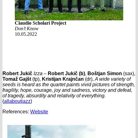
Claudio Scholari Project
Don’t Know
10.05.2022
Robert Jukič
Izza
–
Robert Jukič (b)
,
Boštjan Simon
(sax),
Tomaž Gajšt
(tp),
Kristijan Krajnčan
(dr),
A wide variety of
seeds is heard as the quartet paints vivid pictures of strength,
fragility, hope, courage, joy and sadness, victory and defeat,
of tragedy, absurdity and relativity of everything.
(
allaboutjazz
)
References:
Website