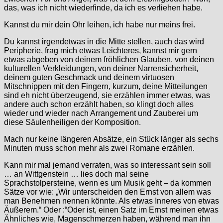
das, was ich nicht wiederfinde, da ich es verliehen habe.
Kannst du mir dein Ohr leihen, ich habe nur meins frei.
Du kannst irgendetwas in die Mitte stellen, auch das wird
Peripherie, frag mich etwas Leichteres, kannst mir gern
etwas abgeben von deinem fröhlichen Glauben, von deinen
kulturellen Verkleidungen, von deiner Narrensicherheit,
deinem guten Geschmack und deinem virtuosen
Mitschnippen mit den Fingern, kurzum, deine Mitteilungen
sind eh nicht überzeugend, sie erzählen immer etwas, was
andere auch schon erzählt haben, so klingt doch alles
wieder und wieder nach Arrangement und Zauberei um
diese Säulenheiligen der Komposition.
Mach nur keine längeren Absätze, ein Stück länger als sechs
Minuten muss schon mehr als zwei Romane erzählen.
Kann mir mal jemand verraten, was so interessant sein soll
… an Wittgenstein … lies doch mal seine
Sprachstolpersteine, wenn es um Musik geht – da kommen
Sätze vor wie: „Wir unterscheiden den Ernst von allem was
man Benehmen nennen könnte. Als etwas Inneres von etwas
Äußerem.“ Oder :“Oder ist, einen Satz im Ernst meinen etwas
Ähnliches wie, Magenschmerzen haben, während man ihn