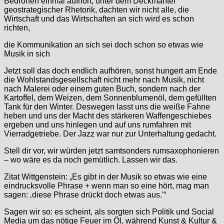
Bedrohen einmal aufhört, unter dem Deckmantel
geostrategischer Rhetorik, dachten wir nicht alle, die
Wirtschaft und das Wirtschaften an sich wird es schon
richten,
die Kommunikation an sich sei doch schon so etwas wie
Musik in sich
Jetzt soll das doch endlich aufhören, sonst hungert am Ende
die Wohlstandsgesellschaft nicht mehr nach Musik, nicht
nach Malerei oder einem guten Buch, sondern nach der
Kartoffel, dem Weizen, dem Sonnenblumenöl, dem gefüllten
Tank für den Winter. Deswegen lasst uns die weiße Fahne
heben und uns der Macht des stärkeren Waffengeschiebes
ergeben und uns hinlegen und auf uns rumfahren mit
Vierradgetriebe. Der Jazz war nur zur Unterhaltung gedacht.
Stell dir vor, wir würden jetzt samtsonders rumsaxophonieren
– wo wäre es da noch gemütlich. Lassen wir das.
Zitat Wittgenstein: „Es gibt in der Musik so etwas wie eine
eindrucksvolle Phrase + wenn man so eine hört, mag man
sagen: ‚diese Phrase drückt doch etwas aus.'“
Sagen wir so: es scheint, als sorgten sich Politik und Social
Media um das nötige Feuer im Öl, während Kunst & Kultur &