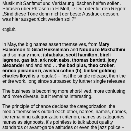
Musik mit Sanftmut und Verklärung löschen helfen sollen.
Phrasen über Phrasen in H-Moll, D-Dur oder für den Regen:
„Sind diese Töne denn nicht der beste Ausdruck dessen,
was hier ausgedrückt werden soll?“
english
In May, the big names assert themselves, from
Mary
Halvorson
to
Gilad Hekselman
and
Nduduzo Makhathini
and so many more: (
shabaka, scott hamilton, bireli
lagrene, gas lab, ark noir, eabs, thomas bartlett, joey
alexander
and and and …
the bad plus, theo croker,
enrico pieranunzi, avishai cohen (b), binker golding
–
charles lloyd
is a regular) – first the single release, then the
entire work, long since surpassed by further single releases
The business is becoming more short-lived, more confusing
and more diverse, but it remains interesting.
The principle of chance decides the categorization, the
media themselves outbid each other, names, names, names,
the remaining categorization criterion, names as categories,
names as signposts, it’s pointless to talk about quality
standards or avant-garde attitudes or even the jazz police –