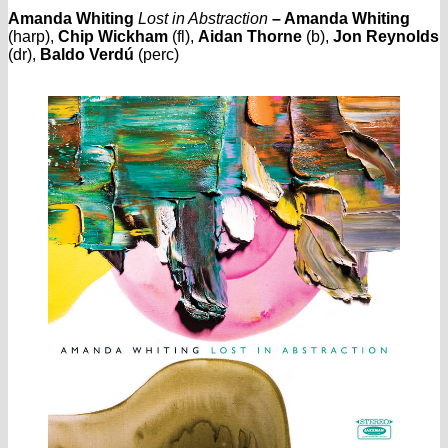
Amanda Whiting
Lost in Abstraction
–
Amanda Whiting
(harp),
Chip Wickham
(fl),
Aidan Thorne
(b),
Jon Reynolds
(dr),
Baldo Verdú
(perc)