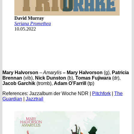
David Murray
Seriana Promethea
10.05.2022
Mary Halvorson
– Amarylis
–
Mary Halvorson
(g),
Patricia
Brennan
(vib),
Nick Dunston
(b),
Tomas Fujiwara
(dr),
Jacob Garchik
(tromb),
Adam O’Farrill
(tp)
References: Jazzalbum der Woche NDR |
Pitchfork
|
The
Guardian
|
Jazztrail