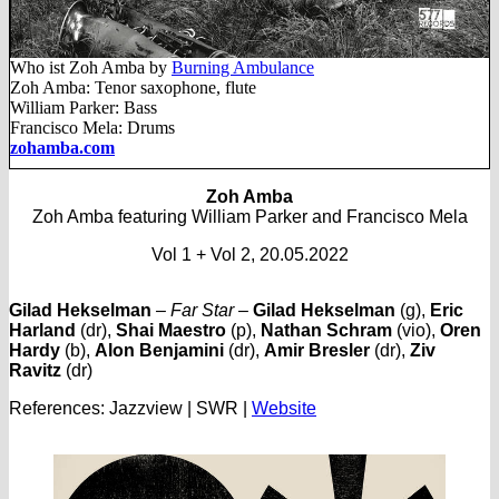
Who ist Zoh Amba by
Burning Ambulance
Zoh Amba: Tenor saxophone, flute
William Parker: Bass
Francisco Mela: Drums
zohamba.com
Zoh Amba
Zoh Amba featuring William Parker and Francisco Mela
Vol 1 + Vol 2, 20.05.2022
Gilad Hekselman
– Far Star
–
Gilad Hekselman
(g),
Eric
Harland
(dr),
Shai Maestro
(p),
Nathan Schram
(vio),
Oren
Hardy
(b),
Alon Benjamini
(dr),
Amir Bresler
(dr),
Ziv
Ravitz
(dr)
References: Jazzview | SWR |
Website