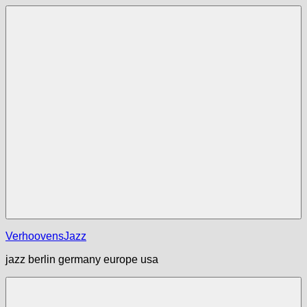
Zum
Inhalt
springen
Menü
VerhoovensJazz
jazz berlin germany europe usa