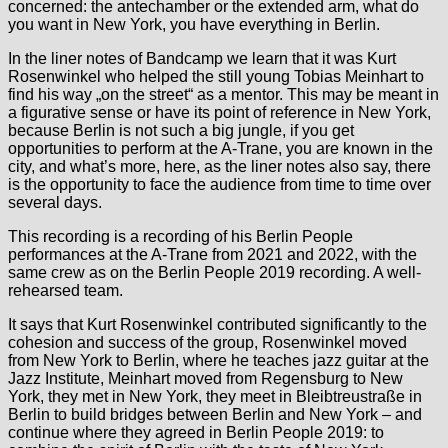
concerned: the antechamber or the extended arm, what do
you want in New York, you have everything in Berlin.
In the liner notes of Bandcamp we learn that it was Kurt
Rosenwinkel who helped the still young Tobias Meinhart to
find his way „on the street“ as a mentor. This may be meant in
a figurative sense or have its point of reference in New York,
because Berlin is not such a big jungle, if you get
opportunities to perform at the A-Trane, you are known in the
city, and what’s more, here, as the liner notes also say, there
is the opportunity to face the audience from time to time over
several days.
This recording is a recording of his Berlin People
performances at the A-Trane from 2021 and 2022, with the
same crew as on the Berlin People 2019 recording. A well-
rehearsed team.
It says that Kurt Rosenwinkel contributed significantly to the
cohesion and success of the group, Rosenwinkel moved
from New York to Berlin, where he teaches jazz guitar at the
Jazz Institute, Meinhart moved from Regensburg to New
York, they met in New York, they meet in Bleibtreustraße in
Berlin to build bridges between Berlin and New York – and
continue where they agreed in Berlin People 2019: to