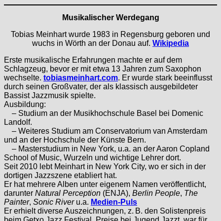
Musikalischer Werdegang
Tobias Meinhart wurde 1983 in Regensburg geboren und
wuchs in Wörth an der Donau auf.
Wikipedia
Erste musikalische Erfahrungen machte er auf dem
Schlagzeug, bevor er mit etwa 13 Jahren zum Saxophon
wechselte.
tobiasmeinhart.com
. Er wurde stark beeinflusst
durch seinen Großvater, der als klassisch ausgebildeter
Bassist Jazzmusik spielte.
Ausbildung:
– Studium an der Musikhochschule Basel bei Domenic
Landolf.
– Weiteres Studium am Conservatorium van Amsterdam
und an der Hochschule der Künste Bern.
– Masterstudium in New York, u.a. an der Aaron Copland
School of Music, Wurzeln und wichtige Lehrer dort.
Seit 2010 lebt Meinhart in New York City, wo er sich in der
dortigen Jazzszene etabliert hat.
Er hat mehrere Alben unter eigenem Namen veröffentlicht,
darunter
Natural Perception
(ENJA),
Berlin People
,
The
Painter
,
Sonic River
u.a.
Medien-Puls
Er erhielt diverse Auszeichnungen, z. B. den Solistenpreis
beim Getxo Jazz Festival, Preise bei Jugend Jazzt, war für