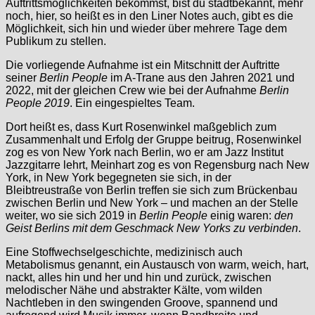
Auftrittsmöglichkeiten bekommst, bist du stadtbekannt, mehr
noch, hier, so heißt es in den Liner Notes auch, gibt es die
Möglichkeit, sich hin und wieder über mehrere Tage dem
Publikum zu stellen.
Die vorliegende Aufnahme ist ein Mitschnitt der Auftritte
seiner
Berlin People
im A-Trane aus den Jahren 2021 und
2022, mit der gleichen Crew wie bei der Aufnahme
Berlin
People 2019
. Ein eingespieltes Team.
Dort heißt es, dass Kurt Rosenwinkel maßgeblich zum
Zusammenhalt und Erfolg der Gruppe beitrug, Rosenwinkel
zog es von New York nach Berlin, wo er am Jazz Institut
Jazzgitarre lehrt, Meinhart zog es von Regensburg nach New
York, in New York begegneten sie sich, in der
Bleibtreustraße von Berlin treffen sie sich zum Brückenbau
zwischen Berlin und New York – und machen an der Stelle
weiter, wo sie sich 2019 in
Berlin People
einig waren:
den
Geist Berlins mit dem Geschmack New Yorks zu verbinden
.
Eine Stoffwechselgeschichte, medizinisch auch
Metabolismus genannt, ein Austausch von warm, weich, hart,
nackt, alles hin und her und hin und zurück, zwischen
melodischer Nähe und abstrakter Kälte, vom wilden
Nachtleben in den swingenden Groove, spannend und