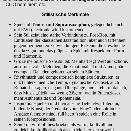
ECHO nominiert, etc.
Stilistische Merkmale
Spiel auf
Tenor‑ und Sopransaxophon
, gelegentlich auch
mit EWI (electronic wind instrument).
Sein Stil zeigt eine starke Verbindung zu Post‑Bop, mit
Einflüssen der klassischen Jazztradition, aber auch Offenheit
gegenüber neueren Entwicklungen. Er kennt die Geschichte
des Jazz gut, und das prägt sein Spiel mit Respekt vor Form
und Harmonik.
Große melodische Sensibilität: Meinhart legt Wert auf schöne,
ausdrucksvolle Melodien, die Emotionalität und Atmosphäre
erzeugen. Balladen gehören zu seinen Stärken.
Rhythmisch und kompositorisch komplexe Strukturen: er
nutzt unterschiedliche Tempi, dynamische Wechsel, auch
Rubato‑Passagen, elegante Übergänge, und strebt oft danach,
dass Musik „fließt“ — wenig Zögern, wenig Prätenziöses,
mehr Authentizität und Spontaneität.
Inspirationsquellen und thematische Tiefe: etwa Literatur,
bildende Kunst, der Gedanke von „Flow“ oder spirituelle
Ansätze („empty mind, full heart“) spielen eine Rolle in
seinen Kompositionen.
Sein Ton wird oft beschrieben als warm, kraftvoll und
zugleich kontrolliert; auch als ein Musiker, der sowohl