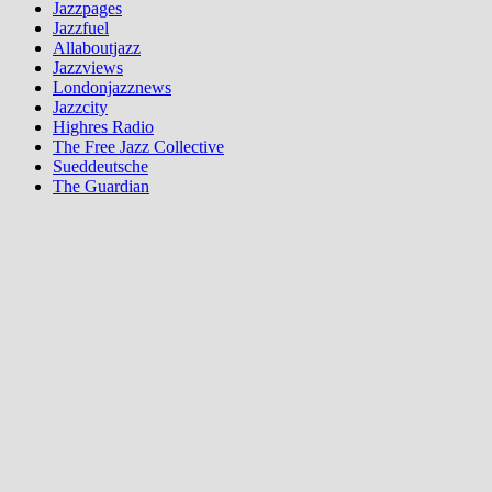
Jazzpages
Jazzfuel
Allaboutjazz
Jazzviews
Londonjazznews
Jazzcity
Highres Radio
The Free Jazz Collective
Sueddeutsche
The Guardian