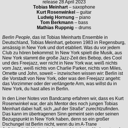
release 28 April 2023
Tobias Meinhart
– saxophone
Kurt Rosenwinkel
– guitar
Ludwig Hornung
– piano
Tom Berkmann
– bass
Mathias Ruppnig
– drums
Berlin People
, das ist Tobias Meinharts Ensemble in
Deutschland, Tobias Meinhart, geboren 1983 in Regensburg,
ansässig in New York und dort etabliert. Was du vor jedem
Club zu hören bekommst: In New York spielt die Musik, aus
New York stammt die große Jazz-Zeit des Bebop, des Cool
und des Freejazz, wer nicht in New York war, weiß nichts
vom Jazz, weiß nichts von Charlie Parker, nichts von Miles,
Ornette und John, soweit – inzwischen wissen wir: Berlin ist
die Vorstadt von New York, oder was den Freejazz angeht:
das Vorzimmer oder der verlängerte Arm, was willst du in
New York, du hast alles in Berlin.
In den Liner Notes von Bandcamp erfahren wir, dass es Kurt
Rosenwinkel war, der als Mentor des noch jungen Tobias
Meinhart dabei half, sich „auf der Straße“ zurechtzufinden.
Das kann im übertragenen Sinn gemeint sein oder seinen
Bezugspunkt in New York haben, denn so ein großer
Dschungel ist Berlin nicht, wenn du im A-Trane