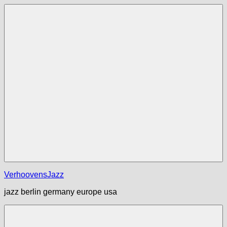
Zum
Inhalt
springen
Menü
VerhoovensJazz
jazz berlin germany europe usa