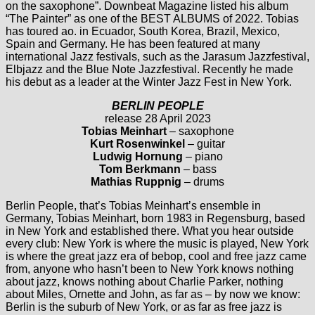
on the saxophone”. Downbeat Magazine listed his album
“The Painter” as one of the BEST ALBUMS of 2022. Tobias
has toured ao. in Ecuador, South Korea, Brazil, Mexico,
Spain and Germany. He has been featured at many
international Jazz festivals, such as the Jarasum Jazzfestival,
Elbjazz and the Blue Note Jazzfestival. Recently he made
his debut as a leader at the Winter Jazz Fest in New York.
BERLIN PEOPLE
release 28 April 2023
Tobias Meinhart
– saxophone
Kurt Rosenwinkel
– guitar
Ludwig Hornung
– piano
Tom Berkmann
– bass
Mathias Ruppnig
– drums
Berlin People, that’s Tobias Meinhart’s ensemble in
Germany, Tobias Meinhart, born 1983 in Regensburg, based
in New York and established there. What you hear outside
every club: New York is where the music is played, New York
is where the great jazz era of bebop, cool and free jazz came
from, anyone who hasn’t been to New York knows nothing
about jazz, knows nothing about Charlie Parker, nothing
about Miles, Ornette and John, as far as – by now we know:
Berlin is the suburb of New York, or as far as free jazz is