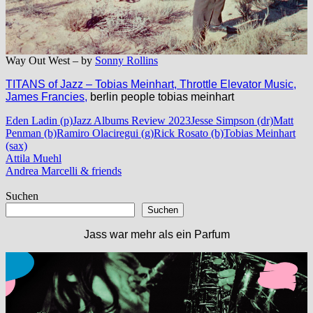
Way Out West – by
Sonny Rollins
TITANS of Jazz – Tobias Meinhart, Throttle Elevator Music,
James Francies,
berlin people tobias meinhart
Eden Ladin (p)
Jazz Albums Review 2023
Jesse Simpson (dr)
Matt
Penman (b)
Ramiro Olaciregui (g)
Rick Rosato (b)
Tobias Meinhart
(sax)
Beitragsnavigation
Vorheriger
Attila Muehl
Beitrag:
Nächster
Andrea Marcelli & friends
Beitrag:
Suchen
Suchen
Jass war mehr als ein Parfum