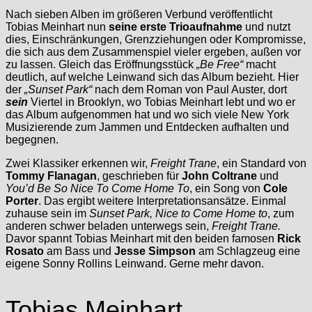
Nach sieben Alben im größeren Verbund veröffentlicht
Tobias Meinhart nun
seine erste Trioaufnahme
und nutzt
dies, Einschränkungen, Grenzziehungen oder Kompromisse,
die sich aus dem Zusammenspiel vieler ergeben, außen vor
zu lassen. Gleich das Eröffnungsstück
„Be Free“
macht
deutlich, auf welche Leinwand sich das Album bezieht. Hier
der
„Sunset Park“
nach dem Roman von Paul Auster, dort
sein
Viertel in Brooklyn, wo Tobias Meinhart lebt und wo er
das Album aufgenommen hat und wo sich viele New York
Musizierende zum Jammen und Entdecken aufhalten und
begegnen.
Zwei Klassiker erkennen wir,
Freight Trane
, ein Standard von
Tommy Flanagan
, geschrieben für
John Coltrane
und
You’d Be So Nice To Come Home To
, ein Song von
Cole
Porter
. Das ergibt weitere Interpretationsansätze. Einmal
zuhause sein im
Sunset Park,
Nice to Come Home to
, zum
anderen schwer beladen unterwegs sein,
Freight Trane.
Davor spannt Tobias Meinhart mit den beiden famosen
Rick
Rosato
am Bass und
Jesse Simpson
am Schlagzeug eine
eigene Sonny Rollins Leinwand. Gerne mehr davon.
Tobias Meinhart