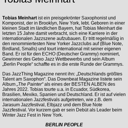
Tobias Meinhart
ist ein preisgekrönter Saxophonist und
Komponist, der in Brooklyn, New York, lebt. Geboren in einer
kleinen Stadt im ländlichen Bayern, hat Tobias Meinhart die
letzten 15 Jahre damit verbracht, sich eine Karriere in der
internationalen Jazzszene aufzubauen. Er tritt regelmäßig in
den renommiertesten New Yorker Jazzclubs auf (Blue Note,
Birdland, Smalls) und tourt international mit seiner eigenen
Band. Er ist für den ECHO (Deutscher Grammy) nominiert,
Gewinner des Getxo Jazz Wettbewerbs und sein Album
„Berlin People“ schaffte es in die erste Runde der Grammys.
Das JazzThing Magazine nennt ihn: „Deutschlands größtes
Talent am Saxophon“. Das Downbeat Magazine listete sein
Album
„The Painter“
als eines der BESTEN ALBEN des
Jahres 2022. Tobias tourte u.a. in Ecuador, Südkorea,
Brasilien, Mexiko, Spanien und Deutschland. Er ist auf vielen
internationalen Jazzfestivals aufgetreten, wie z.B. dem
Jarasum Jazzfestival, Elbjazz und dem Blue Note
Jazzfestival. Vor kurzem gab er sein Debüt als Leader beim
Winter Jazz Fest in New York.
BERLIN PEOPLE