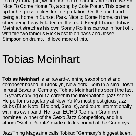
Tommy Flanagan, written for John Coltrane and You’d Be So
Nice To Come Home To, a song by Cole Porter. This opens
up further possibilities for interpretation. On the one hand
being at home in Sunset Park, Nice to Come Home, on the
other being heavily laden on the road, Freight Trane. Tobias
Meinhart stretches his own Sonny Rollins canvas in front of it
with the two famous Rick Rosato on bass and Jesse
Simpson on drums. I’d love more of this.
Tobias Meinhart
Tobias Meinhart
is an award-winning saxophonist and
composer based in Brooklyn, New York. Born in a small town
in rural Bavaria, Germany, Tobias Meinhart has spent the last
15 years carving out a career in the international jazz scene.
He performs regularly at New York’s most prestigious jazz
clubs (Blue Note, Birdland, Smalls), and tours internationally
with his own band. He is an ECHO (German Grammy)
nominee, winner of the Getxo Jazz Competition, and his
album “Berlin People” made it to first round of the Grammys.
JazzThing Magazine calls Tobias: “Germany’s biggest talent