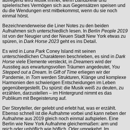
aufregend wird Musik immer, wenn Bandbreite und
spielerisches Vermögen sich aus Gegensätzen speisen und
du die Wendungen erst mitbekommst, wenn du sie noch
einmal hörst.
Bezeichnenderweise die Liner Notes zu den beiden
Aufnahmen sich unterschiedlich lesen. In
Berlin People
2019
ist von der Neugier und der Neuen Stadt New York etwas zu
spüren, in
Dark Horse 2023
geht es ins Detail.
Es wird in
Luna Park
Coney Island mit seinen
unterschiedlichen Charakteren beschrieben, es sind in
Dark
Horse
viele Elemente versteckt, in
Dreamers
wird der
Ausstieg aus erwartungsvollen Träumen angedeutet,
You
Stepped out a Dream
. In
Gift of Time
erliegen wir der
Pandemie, in
Torn
werden Strukturen, Klänge und komplexe
Harmonien den schwierigen Entscheidungen im Leben
gegenübergestellt. Du spürst: die Musik weiß zu deuten, zu
erzählen, darzustellen – im Hintergrund nimmt es das
Publikum mit Begeisterung auf.
Der Storyteller, der gelebt und erlebt hat, was er erzählt.
Ebenso schnell ist die Aufnahme vorbei und kann neben der
Aufnahme aus 2019 gleich noch einmal aufspielen. Eine
Berlin wie New York Aufnahme gleichermaßen: arm und
reich oder unhöflich wie höflich. Oder umgekehrt. Im